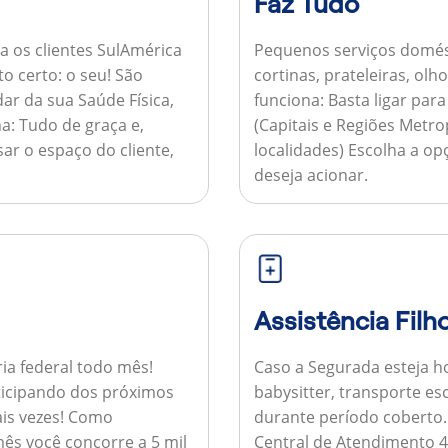
Faz Tudo
a os clientes SulAmérica
Pequenos serviços domés
to certo: o seu! São
cortinas, prateleiras, ol
ar da sua Saúde Física,
funciona:
Basta ligar par
a:
Tudo de graça e,
(Capitais e Regiões Metr
sar o espaço do cliente,
localidades) Escolha a op
deseja acionar.
Assistência Filh
ria federal todo mês!
Caso a Segurada esteja ho
ticipando dos próximos
babysitter, transporte es
is vezes!
Como
durante período coberto
ês você concorre a 5 mil
Central de Atendimento 4