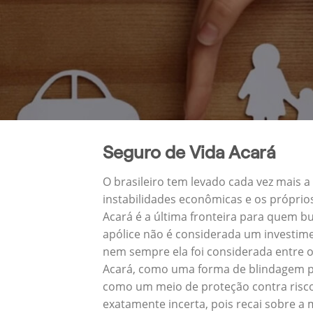
Seguro de Vida Acará
O brasileiro tem levado cada vez mais 
instabilidades econômicas e os próprio
Acará é a última fronteira para quem 
apólice não é considerada um investime
nem sempre ela foi considerada entre o
Acará, como uma forma de blindagem pa
como um meio de proteção contra risco
exatamente incerta, pois recai sobre a 