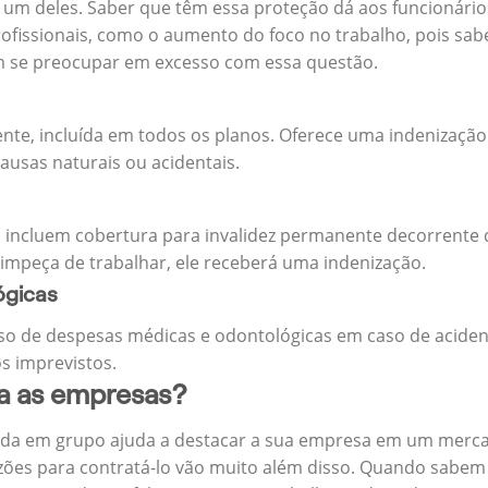
m deles. Saber que têm essa proteção dá aos funcionários 
rofissionais, como o aumento do foco no trabalho, pois sab
m se preocupar em excesso com essa questão.
ente, incluída em todos os planos. Oferece uma indenização
ausas naturais ou acidentais.
 incluem cobertura para invalidez permanente decorrente d
 impeça de trabalhar, ele receberá uma indenização.
ógicas
o de despesas médicas e odontológicas em caso de aciden
s imprevistos.
ra as empresas?
ida em grupo ajuda a destacar a sua empresa em um merca
zões para contratá-lo vão muito além disso. Quando sabem