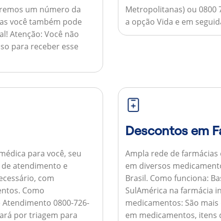
nviaremos um número da
Metropolitanas) ou 0800 
 mas você também pode
a opção Vida e em seguida
al!
Atenção:
Você não
so para receber esse
Descontos em F
médica para você, seu
Ampla rede de farmácias
al de atendimento e
em diversos medicamento
necessário, com
Brasil.
Como funciona:
Bas
entos.
Como
SulAmérica na farmácia 
de Atendimento 0800-726-
medicamentos:
São mais 
ará por triagem para
em medicamentos, itens d