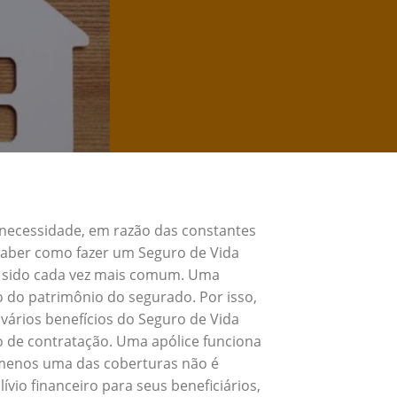
 necessidade, em razão das constantes
 Saber como fazer um Seguro de Vida
m sido cada vez mais comum. Uma
o do patrimônio do segurado. Por isso,
vários benefícios do Seguro de Vida
o de contratação. Uma apólice funciona
 menos uma das coberturas não é
vio financeiro para seus beneficiários,