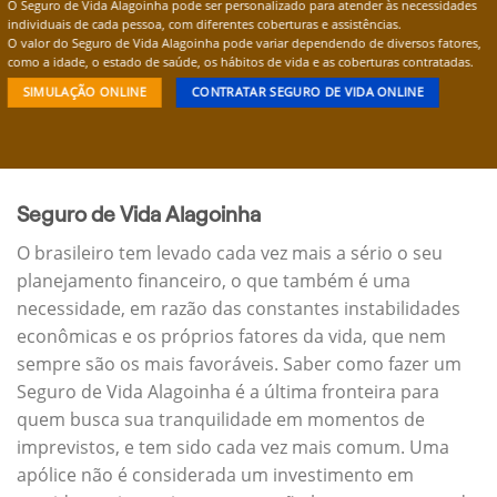
O Seguro de Vida Alagoinha pode ser personalizado para atender às necessidades
individuais de cada pessoa, com diferentes coberturas e assistências.
O valor do Seguro de Vida Alagoinha pode variar dependendo de diversos fatores,
como a idade, o estado de saúde, os hábitos de vida e as coberturas contratadas.
SIMULAÇÃO ONLINE
CONTRATAR SEGURO DE VIDA ONLINE
Seguro de Vida Alagoinha
O brasileiro tem levado cada vez mais a sério o seu
planejamento financeiro, o que também é uma
necessidade, em razão das constantes instabilidades
econômicas e os próprios fatores da vida, que nem
sempre são os mais favoráveis. Saber como fazer um
Seguro de Vida Alagoinha é a última fronteira para
quem busca sua tranquilidade em momentos de
imprevistos, e tem sido cada vez mais comum. Uma
apólice não é considerada um investimento em