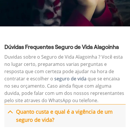
Dúvidas Frequentes Seguro de Vida Alagoinha
Duvidas sobre o Seguro de Vida Alagoinha ? Você esta
no lugar certo, preparamos varias perguntas e
resposta que com certeza pode ajudar na hora de
contratar e escolher o
seguro de vida
que se encaixa
no seu orçamento. Caso ainda fique com alguma
duvida, pode falar com um dos nossos representantes
pelo site atraves do WhatsApp ou telefone.
Quanto custa e qual é a vigência de um
seguro de vida?