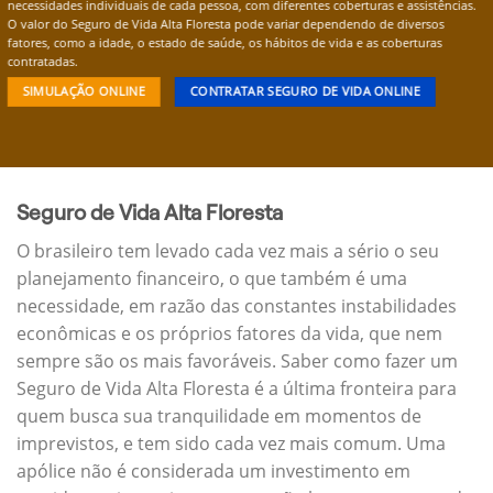
necessidades individuais de cada pessoa, com diferentes coberturas e assistências.
O valor do Seguro de Vida Alta Floresta pode variar dependendo de diversos
fatores, como a idade, o estado de saúde, os hábitos de vida e as coberturas
contratadas.
SIMULAÇÃO ONLINE
CONTRATAR SEGURO DE VIDA ONLINE
Seguro de Vida Alta Floresta
O brasileiro tem levado cada vez mais a sério o seu
planejamento financeiro, o que também é uma
necessidade, em razão das constantes instabilidades
econômicas e os próprios fatores da vida, que nem
sempre são os mais favoráveis. Saber como fazer um
Seguro de Vida Alta Floresta é a última fronteira para
quem busca sua tranquilidade em momentos de
imprevistos, e tem sido cada vez mais comum. Uma
apólice não é considerada um investimento em