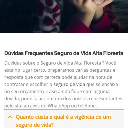
Dúvidas Frequentes Seguro de Vida Alta Floresta
Duvidas sobre o Seguro de Vida Alta Floresta ? Você
esta no lugar certo, preparamos varias perguntas e
resposta que com certeza pode ajudar na hora de
contratar e escolher o
seguro de vida
que se encaixa
no seu orçamento. Caso ainda fique com alguma
duvida, pode falar com um dos nossos representantes
pelo site atraves do WhatsApp ou telefone.
Quanto custa e qual é a vigência de um
seguro de vida?