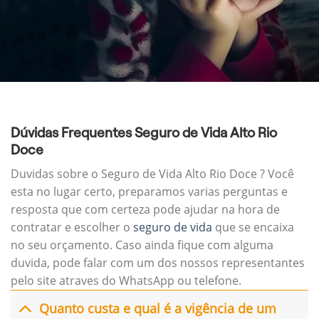
Dúvidas Frequentes Seguro de Vida Alto Rio
Doce
Duvidas sobre o Seguro de Vida Alto Rio Doce ? Você
esta no lugar certo, preparamos varias perguntas e
resposta que com certeza pode ajudar na hora de
contratar e escolher o
seguro de vida
que se encaixa
no seu orçamento. Caso ainda fique com alguma
duvida, pode falar com um dos nossos representantes
pelo site atraves do WhatsApp ou telefone.
Quanto custa e qual é a vigência de um