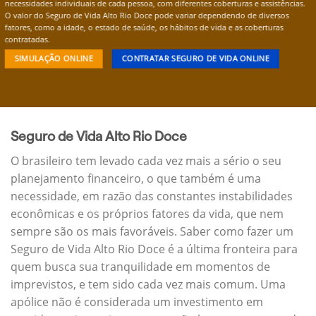
necessidades individuais de cada pessoa, com diferentes coberturas e assistências.
O valor do Seguro de Vida Alto Rio Doce pode variar dependendo de diversos
fatores, como a idade, o estado de saúde, os hábitos de vida e as coberturas
contratadas.
SIMULAÇÃO ONLINE
CONTRATAR SEGURO DE VIDA ONLINE
Seguro de Vida Alto Rio Doce
O brasileiro tem levado cada vez mais a sério o seu
planejamento financeiro, o que também é uma
necessidade, em razão das constantes instabilidades
econômicas e os próprios fatores da vida, que nem
sempre são os mais favoráveis. Saber como fazer um
Seguro de Vida Alto Rio Doce é a última fronteira para
quem busca sua tranquilidade em momentos de
imprevistos, e tem sido cada vez mais comum. Uma
apólice não é considerada um investimento em