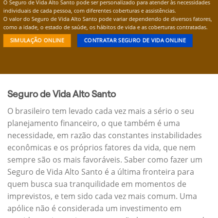
O Seguro de Vida Alto Santo pode ser personalizado para atender às necessidades
individuais de cada pessoa, com diferentes coberturas e assistências.
O valor do Seguro de Vida Alto Santo pode variar dependendo de diversos fatores,
como a idade, o estado de saúde, os hábitos de vida e as coberturas contratadas.
SIMULAÇÃO ONLINE
CONTRATAR SEGURO DE VIDA ONLINE
Seguro de Vida Alto Santo
O brasileiro tem levado cada vez mais a sério o seu
planejamento financeiro, o que também é uma
necessidade, em razão das constantes instabilidades
econômicas e os próprios fatores da vida, que nem
sempre são os mais favoráveis. Saber como fazer um
Seguro de Vida Alto Santo é a última fronteira para
quem busca sua tranquilidade em momentos de
imprevistos, e tem sido cada vez mais comum. Uma
apólice não é considerada um investimento em