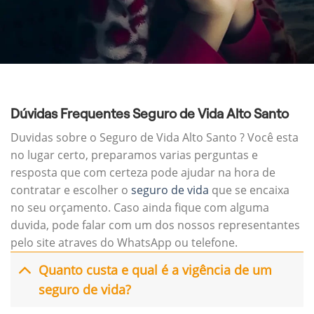
Dúvidas Frequentes Seguro de Vida Alto Santo
Duvidas sobre o Seguro de Vida Alto Santo ? Você esta
no lugar certo, preparamos varias perguntas e
resposta que com certeza pode ajudar na hora de
contratar e escolher o
seguro de vida
que se encaixa
no seu orçamento. Caso ainda fique com alguma
duvida, pode falar com um dos nossos representantes
pelo site atraves do WhatsApp ou telefone.
Quanto custa e qual é a vigência de um
seguro de vida?