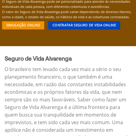
O Seguro de Vida Alvarenga pode ser personalizado para atender às necessidades
individuais de cada pessoa, com diferentes coberturas e assistências.
O valor do Seguro de Vida Alvarenga pode variar dependendo de diversos fatores,
como a idade, o estado de saúde, os hábitos de vida e as coberturas contratadas.
SIMULAÇÃO ONLINE
CONTRATAR SEGURO DE VIDA ONLINE
Seguro de Vida Alvarenga
O brasileiro tem levado cada vez mais a sério o seu
planejamento financeiro, o que também é uma
necessidade, em razão das constantes instabilidades
econômicas e os próprios fatores da vida, que nem
sempre são os mais favoráveis. Saber como fazer um
Seguro de Vida Alvarenga é a última fronteira para
quem busca sua tranquilidade em momentos de
imprevistos, e tem sido cada vez mais comum. Uma
apólice não é considerada um investimento em