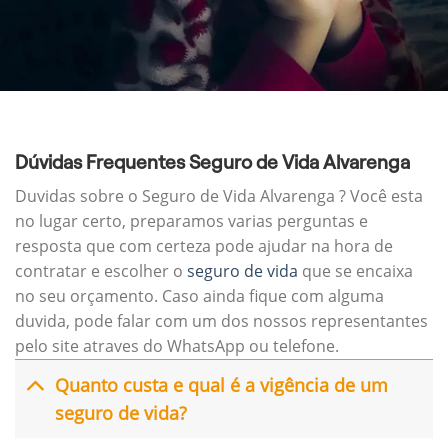
Dúvidas Frequentes Seguro de Vida Alvarenga
Duvidas sobre o Seguro de Vida Alvarenga ? Você esta
no lugar certo, preparamos varias perguntas e
resposta que com certeza pode ajudar na hora de
contratar e escolher o
seguro de vida
que se encaixa
no seu orçamento. Caso ainda fique com alguma
duvida, pode falar com um dos nossos representantes
pelo site atraves do WhatsApp ou telefone.
Quanto custa e qual é a vigência de um
seguro de vida?