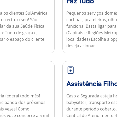
Faz Tudo
a os clientes SulAmérica
Pequenos serviços domés
to certo: o seu! São
cortinas, prateleiras, ol
ar da sua Saúde Física,
funciona:
Basta ligar par
a:
Tudo de graça e,
(Capitais e Regiões Metr
sar o espaço do cliente,
localidades) Escolha a op
deseja acionar.
Assistência Filh
ria federal todo mês!
Caso a Segurada esteja ho
ticipando dos próximos
babysitter, transporte es
is vezes!
Como
durante período coberto
ês você concorre a 5 mil
Central de Atendimento 4