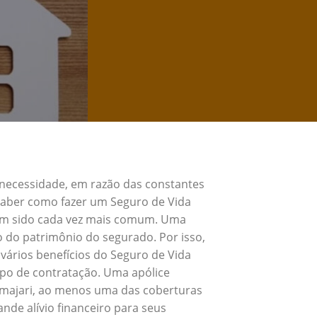
 necessidade, em razão das constantes
 Saber como fazer um Seguro de Vida
tem sido cada vez mais comum. Uma
o do patrimônio do segurado. Por isso,
vários benefícios do Seguro de Vida
ipo de contratação. Uma apólice
Amajari, ao menos uma das coberturas
nde alívio financeiro para seus