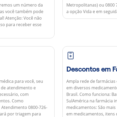
nviaremos um número da
Metropolitanas) ou 0800 
 mas você também pode
a opção Vida e em seguida
al!
Atenção:
Você não
so para receber esse
Descontos em F
médica para você, seu
Ampla rede de farmácias
al de atendimento e
em diversos medicamento
necessário, com
Brasil.
Como funciona:
Bas
entos.
Como
SulAmérica na farmácia 
de Atendimento 0800-726-
medicamentos:
São mais 
ará por triagem para
em medicamentos, itens d