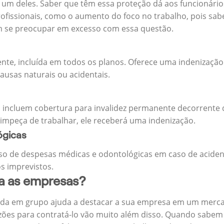
m deles. Saber que têm essa proteção dá aos funcionários 
rofissionais, como o aumento do foco no trabalho, pois sab
m se preocupar em excesso com essa questão.
ente, incluída em todos os planos. Oferece uma indenização
ausas naturais ou acidentais.
 incluem cobertura para invalidez permanente decorrente d
 impeça de trabalhar, ele receberá uma indenização.
ógicas
o de despesas médicas e odontológicas em caso de aciden
s imprevistos.
ra as empresas?
ida em grupo ajuda a destacar a sua empresa em um merca
zões para contratá-lo vão muito além disso. Quando sabem