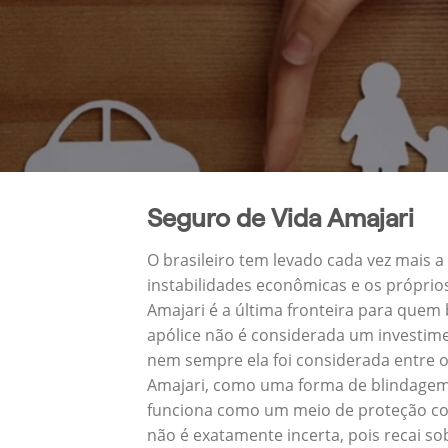
Seguro de Vida Amajari
O brasileiro tem levado cada vez mais 
instabilidades econômicas e os próprio
Amajari é a última fronteira para que
apólice não é considerada um investime
nem sempre ela foi considerada entre o
Amajari, como uma forma de blindagem 
funciona como um meio de proteção con
não é exatamente incerta, pois recai s