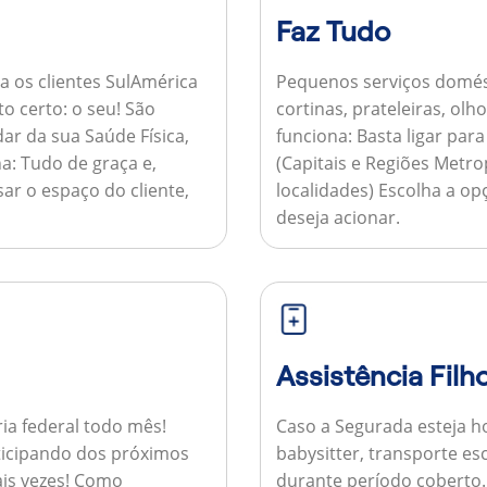
Faz Tudo
a os clientes SulAmérica
Pequenos serviços domés
to certo: o seu! São
cortinas, prateleiras, ol
ar da sua Saúde Física,
funciona:
Basta ligar par
a:
Tudo de graça e,
(Capitais e Regiões Metr
sar o espaço do cliente,
localidades) Escolha a op
deseja acionar.
Assistência Filh
ria federal todo mês!
Caso a Segurada esteja ho
ticipando dos próximos
babysitter, transporte es
is vezes!
Como
durante período coberto