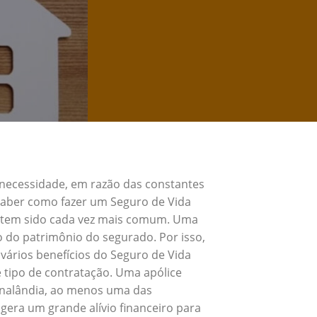
 necessidade, em razão das constantes
 Saber como fazer um Seguro de Vida
e tem sido cada vez mais comum. Uma
o do patrimônio do segurado. Por isso,
vários benefícios do Seguro de Vida
 tipo de contratação. Uma apólice
Analândia, ao menos uma das
gera um grande alívio financeiro para