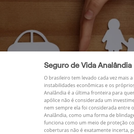
Seguro de Vida Analândia
O brasileiro tem levado cada vez mais 
instabilidades econômicas e os próprio
Analândia é a última fronteira para q
apólice não é considerada um investime
nem sempre ela foi considerada entre o
Analândia, como uma forma de blindage
funciona como um meio de proteção con
coberturas não é exatamente incerta, p