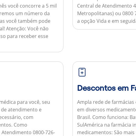
ês você concorre a 5 mil
Central de Atendimento 4
nviaremos um número da
Metropolitanas) ou 0800 
 mas você também pode
a opção Vida e em seguida
al!
Atenção:
Você não
so para receber esse
Descontos em F
médica para você, seu
Ampla rede de farmácias
al de atendimento e
em diversos medicamento
necessário, com
Brasil.
Como funciona:
Bas
entos.
Como
SulAmérica na farmácia 
de Atendimento 0800-726-
medicamentos:
São mais 