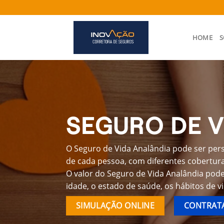
Skip
to
content
HOME
S
SEGURO DE V
O Seguro de Vida Analândia pode ser pers
de cada pessoa, com diferentes coberturas
O valor do Seguro de Vida Analândia pod
idade, o estado de saúde, os hábitos de v
SIMULAÇÃO ONLINE
CONTRATA