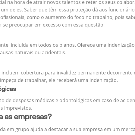
cial na hora de atrair novos talentos e reter os seus cola
m deles. Saber que têm essa proteção dá aos funcionários 
rofissionais, como o aumento do foco no trabalho, pois sab
m se preocupar em excesso com essa questão.
ente, incluída em todos os planos. Oferece uma indenização
ausas naturais ou acidentais.
 incluem cobertura para invalidez permanente decorrente d
 impeça de trabalhar, ele receberá uma indenização.
ógicas
o de despesas médicas e odontológicas em caso de aciden
s imprevistos.
ra as empresas?
ida em grupo ajuda a destacar a sua empresa em um merca