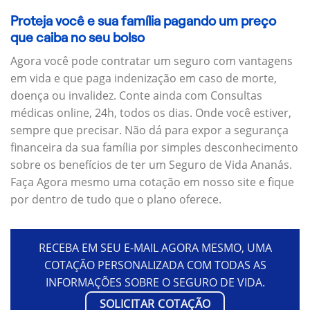
Proteja você e sua família pagando um preço
que caiba no seu bolso
Agora você pode contratar um seguro com vantagens
em vida e que paga indenização em caso de morte,
doença ou invalidez. Conte ainda com Consultas
médicas online, 24h, todos os dias. Onde você estiver,
sempre que precisar. Não dá para expor a segurança
financeira da sua família por simples desconhecimento
sobre os benefícios de ter um Seguro de Vida Ananás.
Faça Agora mesmo uma cotação em nosso site e fique
por dentro de tudo que o plano oferece.
RECEBA EM SEU E-MAIL AGORA MESMO, UMA
COTAÇÃO PERSONALIZADA COM TODAS AS
INFORMAÇÕES SOBRE O SEGURO DE VIDA.
SOLICITAR COTAÇÃO