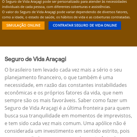
O Seguro de Vida Araçagi pode ser personalizado para atender às necessidades
individuais de cada pessoa, com diferentes coberturas e assistências.
O valor do Seguro de Vida Araçagi pode variar dependendo de diversos fatores,
como a idade, o estado de saúde, os hábitos de vida e as coberturas contratadas.
SIMULAÇÃO ONLINE
CONTRATAR SEGURO DE VIDA ONLINE
Seguro de Vida Araçagi
O brasileiro tem levado cada vez mais a sério o seu
planejamento financeiro, o que também é uma
necessidade, em razão das constantes instabilidades
econômicas e os próprios fatores da vida, que nem
sempre são os mais favoráveis. Saber como fazer um
Seguro de Vida Araçagi é a última fronteira para quem
busca sua tranquilidade em momentos de imprevistos,
e tem sido cada vez mais comum. Uma apólice não é
considerada um investimento em sentido estrito, pois