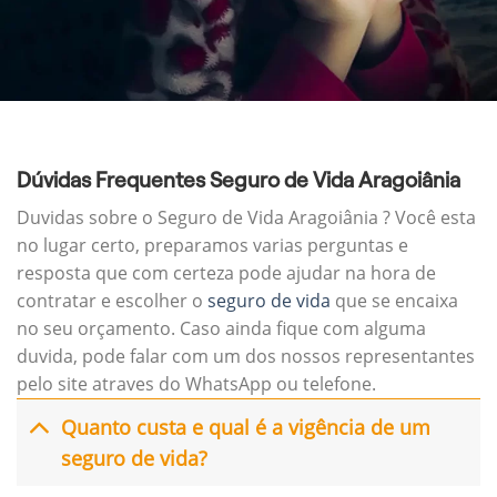
Dúvidas Frequentes Seguro de Vida Aragoiânia
Duvidas sobre o Seguro de Vida Aragoiânia ? Você esta
no lugar certo, preparamos varias perguntas e
resposta que com certeza pode ajudar na hora de
contratar e escolher o
seguro de vida
que se encaixa
no seu orçamento. Caso ainda fique com alguma
duvida, pode falar com um dos nossos representantes
pelo site atraves do WhatsApp ou telefone.
Quanto custa e qual é a vigência de um
seguro de vida?