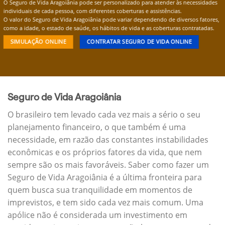
O Seguro de Vida Aragoiânia pode ser personalizado para atender às necessidades
individuais de cada pessoa, com diferentes coberturas e assistências.
O valor do Seguro de Vida Aragoiânia pode variar dependendo de diversos fatores,
como a idade, o estado de saúde, os hábitos de vida e as coberturas contratadas.
SIMULAÇÃO ONLINE
CONTRATAR SEGURO DE VIDA ONLINE
Seguro de Vida Aragoiânia
O brasileiro tem levado cada vez mais a sério o seu
planejamento financeiro, o que também é uma
necessidade, em razão das constantes instabilidades
econômicas e os próprios fatores da vida, que nem
sempre são os mais favoráveis. Saber como fazer um
Seguro de Vida Aragoiânia é a última fronteira para
quem busca sua tranquilidade em momentos de
imprevistos, e tem sido cada vez mais comum. Uma
apólice não é considerada um investimento em