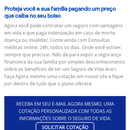
Proteja você e sua família pagando um preço
que caiba no seu bolso
Agora você pode contratar um seguro com vantagens
em vida e que paga indenização em caso de morte,
doença ou invalidez. Conte ainda com Consultas
médicas online, 24h, todos os dias. Onde você estiver,
sempre que precisar. Não dá para expor a segurança
financeira da sua família por simples desconhecimento
sobre os benefícios de ter um Seguro de Vida Arari.
Faça Agora mesmo uma cotação em nosso site e fique
por dentro de tudo que o plano oferece.
RECEBA EM SEU E-MAIL AGORA MESMO, UMA
COTAÇÃO PERSONALIZADA COM TODAS AS
INFORMAÇÕES SOBRE O SEGURO DE VIDA.
SOLICITAR COTAÇÃO