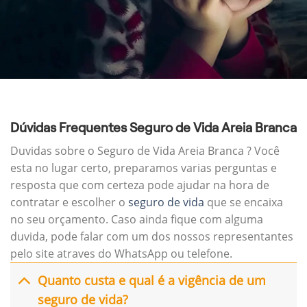
Dúvidas Frequentes Seguro de Vida Areia Branca
Duvidas sobre o Seguro de Vida Areia Branca ? Você
esta no lugar certo, preparamos varias perguntas e
resposta que com certeza pode ajudar na hora de
contratar e escolher o
seguro de vida
que se encaixa
no seu orçamento. Caso ainda fique com alguma
duvida, pode falar com um dos nossos representantes
pelo site atraves do WhatsApp ou telefone.
Quanto custa e qual é a vigência de um
seguro de vida?