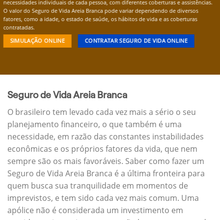
necessidades individuais de cada pessoa, com diferentes coberturas e assistências.
O valor do Seguro de Vida Areia Branca pode variar dependendo de diversos
fatores, como a idade, o estado de saúde, os hábitos de vida e as coberturas
contratadas.
SIMULAÇÃO ONLINE
CONTRATAR SEGURO DE VIDA ONLINE
Seguro de Vida Areia Branca
O brasileiro tem levado cada vez mais a sério o seu
planejamento financeiro, o que também é uma
necessidade, em razão das constantes instabilidades
econômicas e os próprios fatores da vida, que nem
sempre são os mais favoráveis. Saber como fazer um
Seguro de Vida Areia Branca é a última fronteira para
quem busca sua tranquilidade em momentos de
imprevistos, e tem sido cada vez mais comum. Uma
apólice não é considerada um investimento em