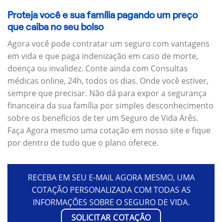
Proteja você e sua família pagando um preço
que caiba no seu bolso
Agora você pode contratar um seguro com vantagens
em vida e que paga indenização em caso de morte,
doença ou invalidez. Conte ainda com Consultas
médicas online, 24h, todos os dias. Onde você estiver,
sempre que precisar. Não dá para expor a segurança
financeira da sua família por simples desconhecimento
sobre os benefícios de ter um Seguro de Vida Arês.
Faça Agora mesmo uma cotação em nosso site e fique
por dentro de tudo que o plano oferece.
RECEBA EM SEU E-MAIL AGORA MESMO, UMA
COTAÇÃO PERSONALIZADA COM TODAS AS
INFORMAÇÕES SOBRE O SEGURO DE VIDA.
SOLICITAR COTAÇÃO