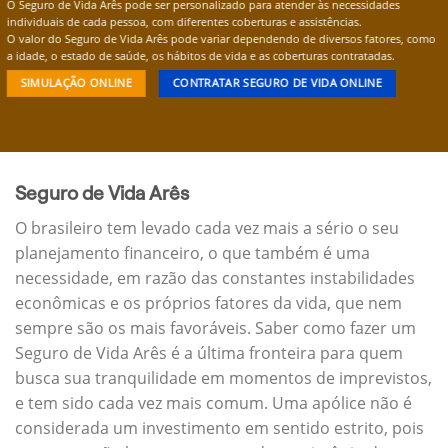
O Seguro de Vida Arês pode ser personalizado para atender às necessidades
individuais de cada pessoa, com diferentes coberturas e assistências.
O valor do Seguro de Vida Arês pode variar dependendo de diversos fatores, como
a idade, o estado de saúde, os hábitos de vida e as coberturas contratadas.
SIMULAÇÃO ONLINE
CONTRATAR SEGURO DE VIDA ONLINE
Seguro de Vida Arês
O brasileiro tem levado cada vez mais a sério o seu
planejamento financeiro, o que também é uma
necessidade, em razão das constantes instabilidades
econômicas e os próprios fatores da vida, que nem
sempre são os mais favoráveis. Saber como fazer um
Seguro de Vida Arês é a última fronteira para quem
busca sua tranquilidade em momentos de imprevistos,
e tem sido cada vez mais comum. Uma apólice não é
considerada um investimento em sentido estrito, pois