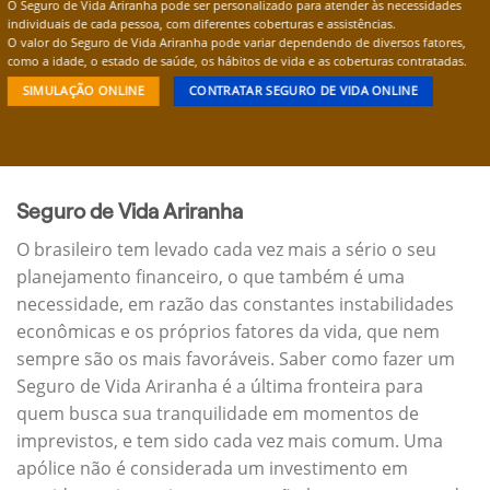
O Seguro de Vida Ariranha pode ser personalizado para atender às necessidades
individuais de cada pessoa, com diferentes coberturas e assistências.
O valor do Seguro de Vida Ariranha pode variar dependendo de diversos fatores,
como a idade, o estado de saúde, os hábitos de vida e as coberturas contratadas.
SIMULAÇÃO ONLINE
CONTRATAR SEGURO DE VIDA ONLINE
Seguro de Vida Ariranha
O brasileiro tem levado cada vez mais a sério o seu
planejamento financeiro, o que também é uma
necessidade, em razão das constantes instabilidades
econômicas e os próprios fatores da vida, que nem
sempre são os mais favoráveis. Saber como fazer um
Seguro de Vida Ariranha é a última fronteira para
quem busca sua tranquilidade em momentos de
imprevistos, e tem sido cada vez mais comum. Uma
apólice não é considerada um investimento em