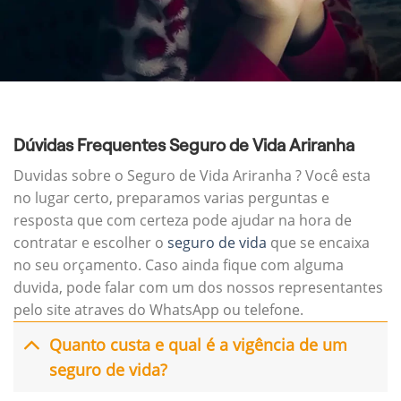
Dúvidas Frequentes Seguro de Vida Ariranha
Duvidas sobre o Seguro de Vida Ariranha ? Você esta
no lugar certo, preparamos varias perguntas e
resposta que com certeza pode ajudar na hora de
contratar e escolher o
seguro de vida
que se encaixa
no seu orçamento. Caso ainda fique com alguma
duvida, pode falar com um dos nossos representantes
pelo site atraves do WhatsApp ou telefone.
Quanto custa e qual é a vigência de um
seguro de vida?