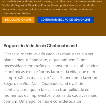
necessidades individuais de cada pessoa, com diferentes coberturas e assistências.
O valor do Seguro de Vida Assis Chateaubriand pode variar dependendo de
diversos fatores, como a idade, o estado de saúde, os hábitos de vida e as
coberturas contratadas.
SIMULAÇÃO ONLINE
CONTRATAR SEGURO DE VIDA ONLINE
Seguro de Vida Assis Chateaubriand
O brasileiro tem levado cada vez mais a sério o seu
planejamento financeiro, o que também é uma
necessidade, em razão das constantes instabilidades
econômicas e os próprios fatores da vida, que nem
sempre são os mais favoráveis. Saber como fazer um
Seguro de Vida Assis Chateaubriand é a última
fronteira para quem busca sua tranquilidade em
momentos de imprevistos, e tem sido cada vez mais
comum. Uma apólice não é considerada um