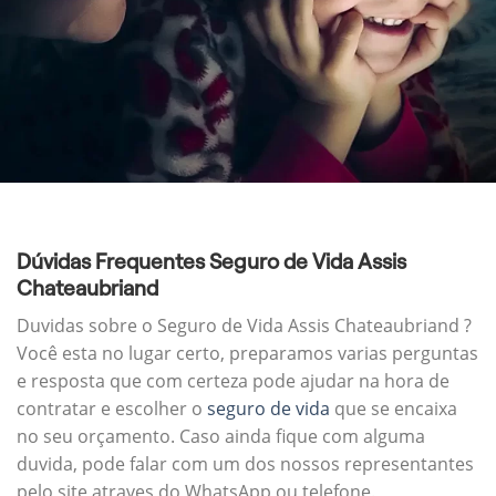
Dúvidas Frequentes Seguro de Vida Assis
Chateaubriand
Duvidas sobre o Seguro de Vida Assis Chateaubriand ?
Você esta no lugar certo, preparamos varias perguntas
e resposta que com certeza pode ajudar na hora de
contratar e escolher o
seguro de vida
que se encaixa
no seu orçamento. Caso ainda fique com alguma
duvida, pode falar com um dos nossos representantes
pelo site atraves do WhatsApp ou telefone.