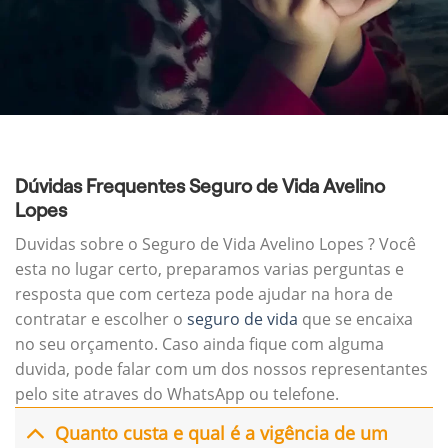
Dúvidas Frequentes Seguro de Vida Avelino
Lopes
Duvidas sobre o Seguro de Vida Avelino Lopes ? Você
esta no lugar certo, preparamos varias perguntas e
resposta que com certeza pode ajudar na hora de
contratar e escolher o
seguro de vida
que se encaixa
no seu orçamento. Caso ainda fique com alguma
duvida, pode falar com um dos nossos representantes
pelo site atraves do WhatsApp ou telefone.
Quanto custa e qual é a vigência de um