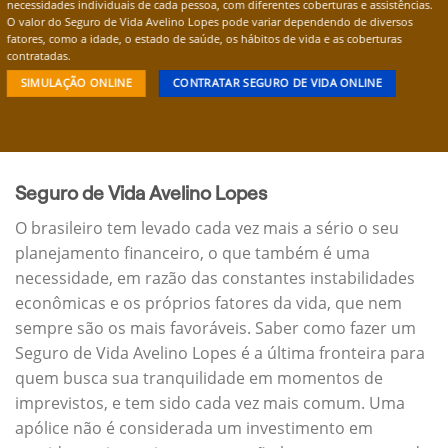
necessidades individuais de cada pessoa, com diferentes coberturas e assistências.
O valor do Seguro de Vida Avelino Lopes pode variar dependendo de diversos
fatores, como a idade, o estado de saúde, os hábitos de vida e as coberturas
contratadas.
SIMULAÇÃO ONLINE
CONTRATAR SEGURO DE VIDA ONLINE
Seguro de Vida Avelino Lopes
O brasileiro tem levado cada vez mais a sério o seu
planejamento financeiro, o que também é uma
necessidade, em razão das constantes instabilidades
econômicas e os próprios fatores da vida, que nem
sempre são os mais favoráveis. Saber como fazer um
Seguro de Vida Avelino Lopes é a última fronteira para
quem busca sua tranquilidade em momentos de
imprevistos, e tem sido cada vez mais comum. Uma
apólice não é considerada um investimento em