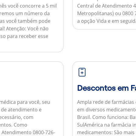
ês você concorre a 5 mil
Central de Atendimento 4
nviaremos um número da
Metropolitanas) ou 0800 
 mas você também pode
a opção Vida e em seguida
al!
Atenção:
Você não
so para receber esse
Descontos em F
médica para você, seu
Ampla rede de farmácias
al de atendimento e
em diversos medicamento
necessário, com
Brasil.
Como funciona:
Bas
entos.
Como
SulAmérica na farmácia 
de Atendimento 0800-726-
medicamentos:
São mais 