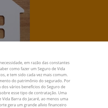
 necessidade, em razão das constantes
 Saber como fazer um Seguro de Vida
tos, e tem sido cada vez mais comum.
umento do patrimônio do segurado. Por
 dos vários benefícios do Seguro de
sobre esse tipo de contratação. Uma
e Vida Barra do Jacaré, ao menos uma
rte gera um grande alívio financeiro