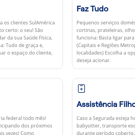
Faz Tudo
a os clientes SulAmérica
Pequenos serviços domés
to certo: o seu! São
cortinas, prateleiras, ol
ar da sua Saúde Física,
funciona:
Basta ligar par
a:
Tudo de graça e,
(Capitais e Regiões Metr
sar o espaço do cliente,
localidades) Escolha a op
deseja acionar.
Assistência Filh
ria federal todo mês!
Caso a Segurada esteja ho
ticipando dos próximos
babysitter, transporte es
is vezes!
Como
durante período coberto