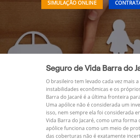
SIMULAÇÃO ONLINE
CONTRATA
Seguro de Vida Barra do J
O brasileiro tem levado cada vez mais 
instabilidades econômicas e os próprio
Barra do Jacaré é a última fronteira 
Uma apólice não é considerada um inve
isso, nem sempre ela foi considerada e
Vida Barra do Jacaré, como uma forma 
apólice funciona como um meio de prote
das coberturas não é exatamente incert