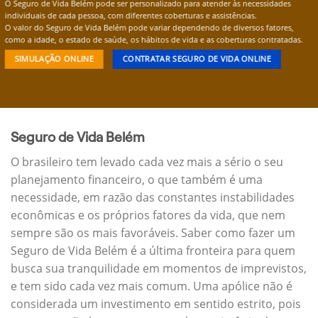
O Seguro de Vida Belém pode ser personalizado para atender às necessidades
individuais de cada pessoa, com diferentes coberturas e assistências.
O valor do Seguro de Vida Belém pode variar dependendo de diversos fatores,
como a idade, o estado de saúde, os hábitos de vida e as coberturas contratadas.
SIMULAÇÃO ONLINE
CONTRATAR SEGURO DE VIDA ONLINE
Seguro de Vida Belém
O brasileiro tem levado cada vez mais a sério o seu
planejamento financeiro, o que também é uma
necessidade, em razão das constantes instabilidades
econômicas e os próprios fatores da vida, que nem
sempre são os mais favoráveis. Saber como fazer um
Seguro de Vida Belém é a última fronteira para quem
busca sua tranquilidade em momentos de imprevistos,
e tem sido cada vez mais comum. Uma apólice não é
considerada um investimento em sentido estrito, pois