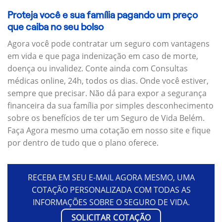
Proteja você e sua família pagando um preço
que caiba no seu bolso
Agora você pode contratar um seguro com vantagens
em vida e que paga indenização em caso de morte,
doença ou invalidez. Conte ainda com Consultas
médicas online, 24h, todos os dias. Onde você estiver,
sempre que precisar. Não dá para expor a segurança
financeira da sua família por simples desconhecimento
sobre os benefícios de ter um Seguro de Vida Belém.
Faça Agora mesmo uma cotação em nosso site e fique
por dentro de tudo que o plano oferece.
RECEBA EM SEU E-MAIL AGORA MESMO, UMA
COTAÇÃO PERSONALIZADA COM TODAS AS
INFORMAÇÕES SOBRE O SEGURO DE VIDA.
SOLICITAR COTAÇÃO