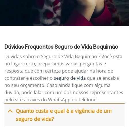
Dúvidas Frequentes Seguro de Vida Bequimão
Duvidas sobre o Seguro de Vida Bequimão ? Você esta
no lugar certo, preparamos varias perguntas e
resposta que com certeza pode ajudar na hora de
contratar e escolher o
seguro de vida
que se encaixa
no seu orçamento. Caso ainda fique com alguma
duvida, pode falar com um dos nossos representantes
pelo site atraves do WhatsApp ou telefone.
Quanto custa e qual é a vigência de um
seguro de vida?