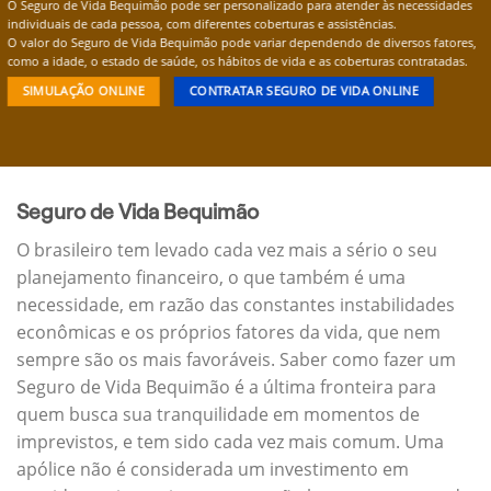
O Seguro de Vida Bequimão pode ser personalizado para atender às necessidades
individuais de cada pessoa, com diferentes coberturas e assistências.
O valor do Seguro de Vida Bequimão pode variar dependendo de diversos fatores,
como a idade, o estado de saúde, os hábitos de vida e as coberturas contratadas.
SIMULAÇÃO ONLINE
CONTRATAR SEGURO DE VIDA ONLINE
Seguro de Vida Bequimão
O brasileiro tem levado cada vez mais a sério o seu
planejamento financeiro, o que também é uma
necessidade, em razão das constantes instabilidades
econômicas e os próprios fatores da vida, que nem
sempre são os mais favoráveis. Saber como fazer um
Seguro de Vida Bequimão é a última fronteira para
quem busca sua tranquilidade em momentos de
imprevistos, e tem sido cada vez mais comum. Uma
apólice não é considerada um investimento em