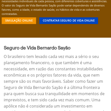
necessidades individuais de cada pessoa, com diferentes coberturas e assistências.
O valor do Seguro de Vida Bernardo Sayão pode variar dependendo de diversos
fatores, como a idade, o estado de saúde, os hábitos de vida e as coberturas
contratadas.
SIMULAÇÃO ONLINE
CONTRATAR SEGURO DE VIDA ONLINE
Seguro de Vida Bernardo Sayão
O brasileiro tem levado cada vez mais a sério o seu
planejamento financeiro, o que também é uma
necessidade, em razão das constantes instabilidades
econômicas e os próprios fatores da vida, que nem
sempre são os mais favoráveis. Saber como fazer um
Seguro de Vida Bernardo Sayão é a última fronteira
para quem busca sua tranquilidade em momentos de
imprevistos, e tem sido cada vez mais comum. Uma
apólice não é considerada um investimento em