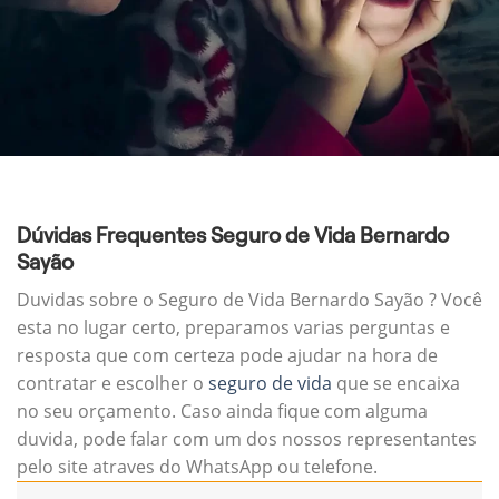
Dúvidas Frequentes Seguro de Vida Bernardo
Sayão
Duvidas sobre o Seguro de Vida Bernardo Sayão ? Você
esta no lugar certo, preparamos varias perguntas e
resposta que com certeza pode ajudar na hora de
contratar e escolher o
seguro de vida
que se encaixa
no seu orçamento. Caso ainda fique com alguma
duvida, pode falar com um dos nossos representantes
pelo site atraves do WhatsApp ou telefone.