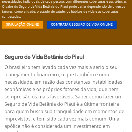
necessidades individuais de cada pessoa, com diferentes coberturas e assistências.
O valor do Seguro de Vida Betânia do Piauí pode variar dependendo de diversos
fatores, como a idade, o estado de saúde, os hábitos de vida e as coberturas
contratadas.
SIMULAÇÃO ONLINE
CONTRATAR SEGURO DE VIDA ONLINE
Seguro de Vida Betânia do Piauí
O brasileiro tem levado cada vez mais a sério o seu
planejamento financeiro, o que também é uma
necessidade, em razão das constantes instabilidades
econômicas e os próprios fatores da vida, que nem
sempre são os mais favoráveis. Saber como fazer um
Seguro de Vida Betânia do Piauí é a última fronteira
para quem busca sua tranquilidade em momentos de
imprevistos, e tem sido cada vez mais comum. Uma
apólice não é considerada um investimento em