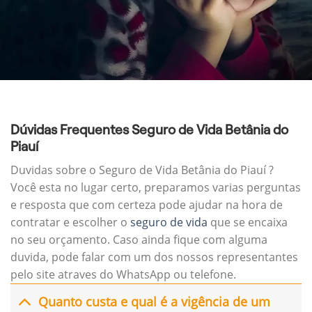
Dúvidas Frequentes Seguro de Vida Betânia do
Piauí
Duvidas sobre o Seguro de Vida Betânia do Piauí ?
Você esta no lugar certo, preparamos varias perguntas
e resposta que com certeza pode ajudar na hora de
contratar e escolher o
seguro de vida
que se encaixa
no seu orçamento. Caso ainda fique com alguma
duvida, pode falar com um dos nossos representantes
pelo site atraves do WhatsApp ou telefone.
Quanto custa e qual é a vigência de um