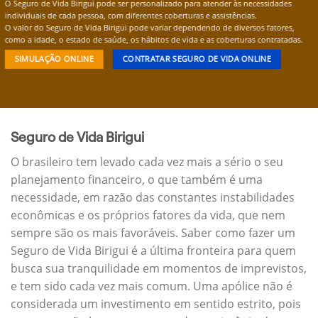
O Seguro de Vida Birigui pode ser personalizado para atender às necessidades
individuais de cada pessoa, com diferentes coberturas e assistências.
O valor do Seguro de Vida Birigui pode variar dependendo de diversos fatores,
como a idade, o estado de saúde, os hábitos de vida e as coberturas contratadas.
SIMULAÇÃO ONLINE
CONTRATAR SEGURO DE VIDA ONLINE
Seguro de Vida Birigui
O brasileiro tem levado cada vez mais a sério o seu
planejamento financeiro, o que também é uma
necessidade, em razão das constantes instabilidades
econômicas e os próprios fatores da vida, que nem
sempre são os mais favoráveis. Saber como fazer um
Seguro de Vida Birigui é a última fronteira para quem
busca sua tranquilidade em momentos de imprevistos,
e tem sido cada vez mais comum. Uma apólice não é
considerada um investimento em sentido estrito, pois