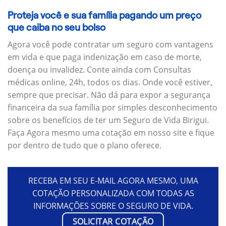
Proteja você e sua família pagando um preço
que caiba no seu bolso
Agora você pode contratar um seguro com vantagens
em vida e que paga indenização em caso de morte,
doença ou invalidez. Conte ainda com Consultas
médicas online, 24h, todos os dias. Onde você estiver,
sempre que precisar. Não dá para expor a segurança
financeira da sua família por simples desconhecimento
sobre os benefícios de ter um Seguro de Vida Birigui.
Faça Agora mesmo uma cotação em nosso site e fique
por dentro de tudo que o plano oferece.
RECEBA EM SEU E-MAIL AGORA MESMO, UMA
COTAÇÃO PERSONALIZADA COM TODAS AS
INFORMAÇÕES SOBRE O SEGURO DE VIDA.
SOLICITAR COTAÇÃO