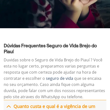
Dúvidas Frequentes Seguro de Vida Brejo do
Piauí
Duvidas sobre o Seguro de Vida Brejo do Piauí ? Você
esta no lugar certo, preparamos varias perguntas e
resposta que com certeza pode ajudar na hora de
contratar e escolher o
seguro de vida
que se encaixa
no seu orçamento. Caso ainda fique com alguma
duvida, pode falar com um dos nossos representantes
pelo site atraves do WhatsApp ou telefone.
Quanto custa e qual é a vigência de um