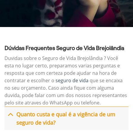
Dúvidas Frequentes Seguro de Vida Brejolândia
Duvidas sobre o Seguro de Vida Brejolândia ? Você
esta no lugar certo, preparamos varias perguntas e
resposta que com certeza pode ajudar na hora de
contratar e escolher o
seguro de vida
que se encaixa
no seu orçamento. Caso ainda fique com alguma
duvida, pode falar com um dos nossos representantes
pelo site atraves do WhatsApp ou telefone.
Quanto custa e qual é a vigência de um
seguro de vida?