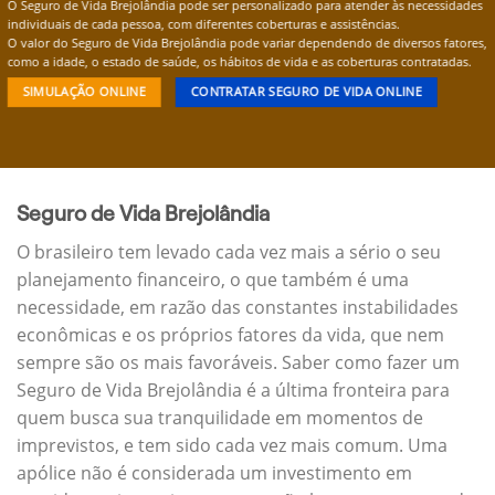
O Seguro de Vida Brejolândia pode ser personalizado para atender às necessidades
individuais de cada pessoa, com diferentes coberturas e assistências.
O valor do Seguro de Vida Brejolândia pode variar dependendo de diversos fatores,
como a idade, o estado de saúde, os hábitos de vida e as coberturas contratadas.
SIMULAÇÃO ONLINE
CONTRATAR SEGURO DE VIDA ONLINE
Seguro de Vida Brejolândia
O brasileiro tem levado cada vez mais a sério o seu
planejamento financeiro, o que também é uma
necessidade, em razão das constantes instabilidades
econômicas e os próprios fatores da vida, que nem
sempre são os mais favoráveis. Saber como fazer um
Seguro de Vida Brejolândia é a última fronteira para
quem busca sua tranquilidade em momentos de
imprevistos, e tem sido cada vez mais comum. Uma
apólice não é considerada um investimento em