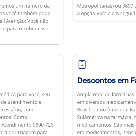
nviaremos um número da
Metropolitanas) ou 0800 
 mas você também pode
a opção Vida e em seguida
al!
Atenção:
Você não
so para receber esse
Descontos em F
médica para você, seu
Ampla rede de farmácias
al de atendimento e
em diversos medicamento
necessário, com
Brasil.
Como funciona:
Bas
entos.
Como
SulAmérica na farmácia 
de Atendimento 0800-726-
medicamentos:
São mais 
ará por triagem para
em medicamentos, itens d