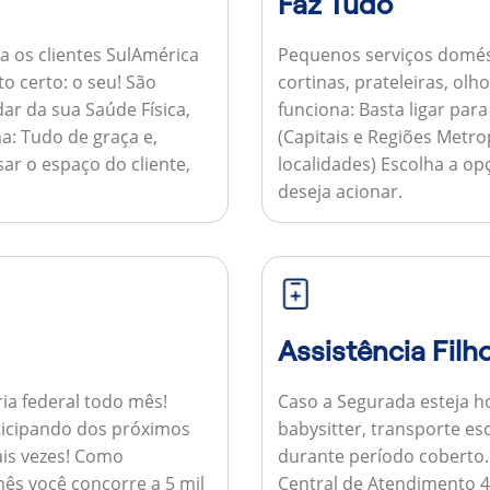
Faz Tudo
a os clientes SulAmérica
Pequenos serviços domés
to certo: o seu! São
cortinas, prateleiras, ol
ar da sua Saúde Física,
funciona:
Basta ligar par
a:
Tudo de graça e,
(Capitais e Regiões Metr
sar o espaço do cliente,
localidades) Escolha a op
deseja acionar.
Assistência Filh
ria federal todo mês!
Caso a Segurada esteja ho
ticipando dos próximos
babysitter, transporte es
is vezes!
Como
durante período coberto
ês você concorre a 5 mil
Central de Atendimento 4