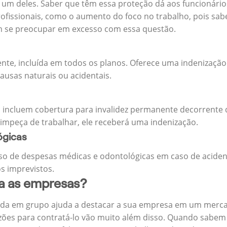
m deles. Saber que têm essa proteção dá aos funcionários 
rofissionais, como o aumento do foco no trabalho, pois sab
m se preocupar em excesso com essa questão.
ente, incluída em todos os planos. Oferece uma indenização
ausas naturais ou acidentais.
 incluem cobertura para invalidez permanente decorrente d
 impeça de trabalhar, ele receberá uma indenização.
ógicas
o de despesas médicas e odontológicas em caso de aciden
s imprevistos.
ra as empresas?
ida em grupo ajuda a destacar a sua empresa em um merca
zões para contratá-lo vão muito além disso. Quando sabem