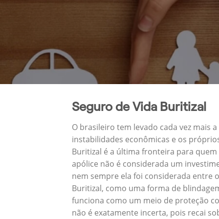
Seguro de Vida Buritizal
O brasileiro tem levado cada vez mais 
instabilidades econômicas e os próprio
Buritizal é a última fronteira para q
apólice não é considerada um investime
nem sempre ela foi considerada entre o
Buritizal, como uma forma de blindagem
funciona como um meio de proteção cont
não é exatamente incerta, pois recai s