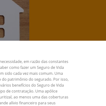
 necessidade, em razão das constantes
 Saber como fazer um Seguro de Vida
 tem sido cada vez mais comum. Uma
o do patrimônio do segurado. Por isso,
vários benefícios do Seguro de Vida
ipo de contratação. Uma apólice
uritizal, ao menos uma das coberturas
nde alívio financeiro para seus