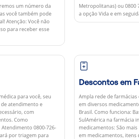
nviaremos um número da
Metropolitanas) ou 0800 
 mas você também pode
a opção Vida e em seguida
al!
Atenção:
Você não
so para receber esse
Descontos em F
médica para você, seu
Ampla rede de farmácias
al de atendimento e
em diversos medicamento
necessário, com
Brasil.
Como funciona:
Bas
entos.
Como
SulAmérica na farmácia 
de Atendimento 0800-726-
medicamentos:
São mais 
ará por triagem para
em medicamentos, itens d