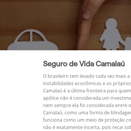
Seguro de Vida Camalaú
O brasileiro tem levado cada vez mais 
instabilidades econômicas e os próprio
Camalaú é a última fronteira para que
apólice não é considerada um investime
nem sempre ela foi considerada entre o
Camalaú, como uma forma de blindagem 
funciona como um meio de proteção con
não é exatamente incerta, pois recai s