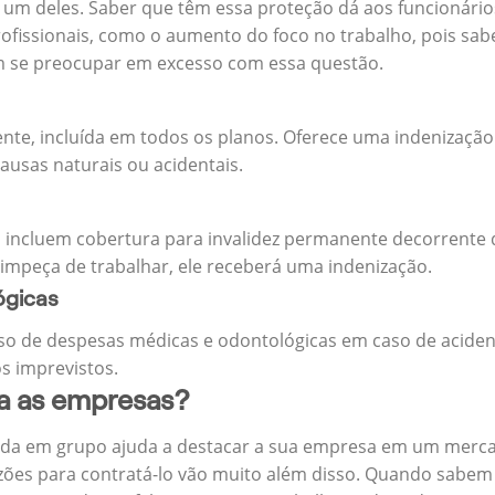
m deles. Saber que têm essa proteção dá aos funcionários 
rofissionais, como o aumento do foco no trabalho, pois sab
m se preocupar em excesso com essa questão.
ente, incluída em todos os planos. Oferece uma indenização
ausas naturais ou acidentais.
 incluem cobertura para invalidez permanente decorrente d
 impeça de trabalhar, ele receberá uma indenização.
ógicas
o de despesas médicas e odontológicas em caso de aciden
s imprevistos.
ra as empresas?
ida em grupo ajuda a destacar a sua empresa em um merca
zões para contratá-lo vão muito além disso. Quando sabem