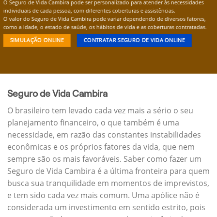
O Seguro de Vida Cambira pode ser personalizado para atender às necessidades
individuais de cada pessoa, com diferentes coberturas e assistências.
O valor do Seguro de Vida Cambira pode variar dependendo de diversos fatores,
como a idade, o estado de saúde, os hábitos de vida e as coberturas contratadas.
SIMULAÇÃO ONLINE
CONTRATAR SEGURO DE VIDA ONLINE
Seguro de Vida Cambira
O brasileiro tem levado cada vez mais a sério o seu
planejamento financeiro, o que também é uma
necessidade, em razão das constantes instabilidades
econômicas e os próprios fatores da vida, que nem
sempre são os mais favoráveis. Saber como fazer um
Seguro de Vida Cambira é a última fronteira para quem
busca sua tranquilidade em momentos de imprevistos,
e tem sido cada vez mais comum. Uma apólice não é
considerada um investimento em sentido estrito, pois