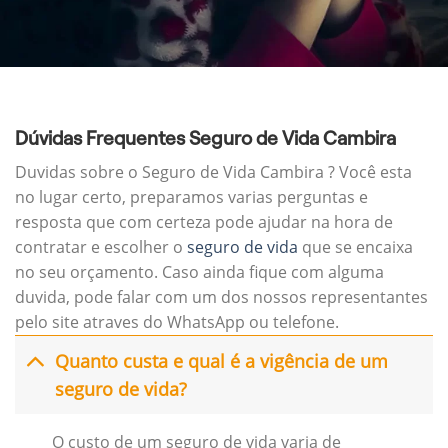
Dúvidas Frequentes Seguro de Vida Cambira
Duvidas sobre o Seguro de Vida Cambira ? Você esta
no lugar certo, preparamos varias perguntas e
resposta que com certeza pode ajudar na hora de
contratar e escolher o
seguro de vida
que se encaixa
no seu orçamento. Caso ainda fique com alguma
duvida, pode falar com um dos nossos representantes
pelo site atraves do WhatsApp ou telefone.
Quanto custa e qual é a vigência de um
seguro de vida?
O custo de um seguro de vida varia de