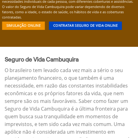
necessidades individuais de cada pessoa, com diferentes coberturas e assistências.
O valor do Seguro de Vida Cambuquira pode variar dependendo de diversos
fatores, como a idade, o estado de saúde, os hábitos de vida e as coberturas
contratadas.
SIMULAÇÃO ONLINE
CONTRATAR SEGURO DE VIDA ONLINE
Seguro de Vida Cambuquira
O brasileiro tem levado cada vez mais a sério o seu
planejamento financeiro, o que também é uma
necessidade, em razão das constantes instabilidades
econômicas e os próprios fatores da vida, que nem
sempre são os mais favoráveis. Saber como fazer um
Seguro de Vida Cambuquira é a última fronteira para
quem busca sua tranquilidade em momentos de
imprevistos, e tem sido cada vez mais comum. Uma
apólice não é considerada um investimento em