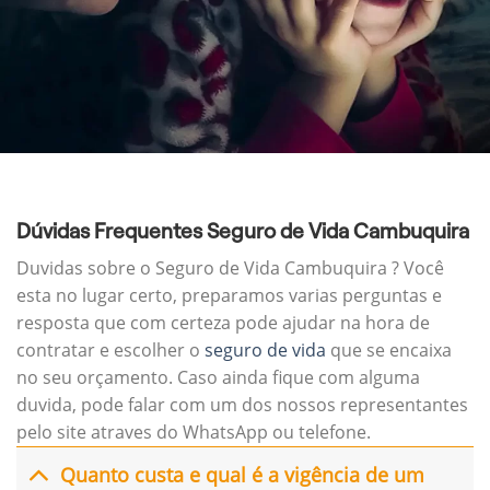
Dúvidas Frequentes Seguro de Vida Cambuquira
Duvidas sobre o Seguro de Vida Cambuquira ? Você
esta no lugar certo, preparamos varias perguntas e
resposta que com certeza pode ajudar na hora de
contratar e escolher o
seguro de vida
que se encaixa
no seu orçamento. Caso ainda fique com alguma
duvida, pode falar com um dos nossos representantes
pelo site atraves do WhatsApp ou telefone.
Quanto custa e qual é a vigência de um