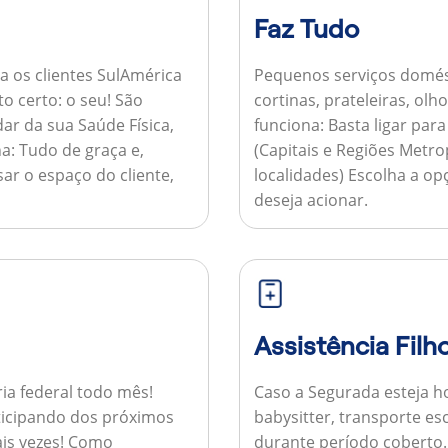
Faz Tudo
a os clientes SulAmérica
Pequenos serviços domés
to certo: o seu! São
cortinas, prateleiras, ol
ar da sua Saúde Física,
funciona:
Basta ligar par
a:
Tudo de graça e,
(Capitais e Regiões Metr
sar o espaço do cliente,
localidades) Escolha a op
deseja acionar.
Assistência Filh
ria federal todo mês!
Caso a Segurada esteja ho
ticipando dos próximos
babysitter, transporte es
is vezes!
Como
durante período coberto