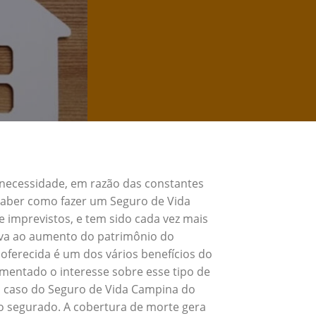
 necessidade, em razão das constantes
 Saber como fazer um Seguro de Vida
 imprevistos, e tem sido cada vez mais
eva ao aumento do patrimônio do
oferecida é um dos vários benefícios do
mentado o interesse sobre esse tipo de
o caso do Seguro de Vida Campina do
o segurado. A cobertura de morte gera