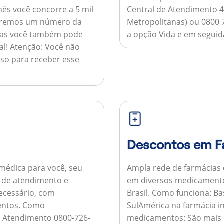
ês você concorre a 5 mil
Central de Atendimento 4
nviaremos um número da
Metropolitanas) ou 0800 
 mas você também pode
a opção Vida e em seguida
al!
Atenção:
Você não
so para receber esse
Descontos em F
médica para você, seu
Ampla rede de farmácias
al de atendimento e
em diversos medicamento
necessário, com
Brasil.
Como funciona:
Bas
entos.
Como
SulAmérica na farmácia 
de Atendimento 0800-726-
medicamentos:
São mais 