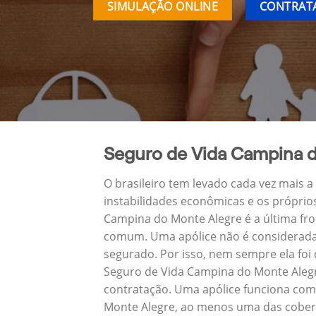
SIMULAÇÃO ONLINE
CONTRATA
Seguro de Vida Campina 
O brasileiro tem levado cada vez mais 
instabilidades econômicas e os próprio
Campina do Monte Alegre é a última fr
comum. Uma apólice não é considerada 
segurado. Por isso, nem sempre ela foi
Seguro de Vida Campina do Monte Alegr
contratação. Uma apólice funciona com
Monte Alegre, ao menos uma das cobert