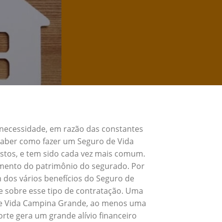
 necessidade, em razão das constantes
 Saber como fazer um Seguro de Vida
stos, e tem sido cada vez mais comum.
umento do patrimônio do segurado. Por
 dos vários benefícios do Seguro de
 sobre esse tipo de contratação. Uma
 de Vida Campina Grande, ao menos uma
rte gera um grande alívio financeiro