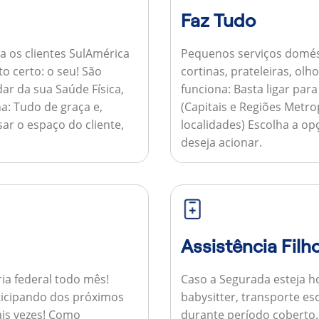
Faz Tudo
a os clientes SulAmérica
Pequenos serviços domés
to certo: o seu! São
cortinas, prateleiras, ol
ar da sua Saúde Física,
funciona:
Basta ligar par
a:
Tudo de graça e,
(Capitais e Regiões Metr
sar o espaço do cliente,
localidades) Escolha a op
deseja acionar.
Assistência Filh
ria federal todo mês!
Caso a Segurada esteja ho
ticipando dos próximos
babysitter, transporte es
is vezes!
Como
durante período coberto