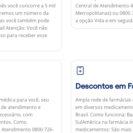
ês você concorre a 5 mil
Central de Atendimento 4
nviaremos um número da
Metropolitanas) ou 0800 
 mas você também pode
a opção Vida e em seguida
al!
Atenção:
Você não
so para receber esse
Descontos em F
médica para você, seu
Ampla rede de farmácias
al de atendimento e
em diversos medicamento
necessário, com
Brasil.
Como funciona:
Bas
entos.
Como
SulAmérica na farmácia 
de Atendimento 0800-726-
medicamentos:
São mais 