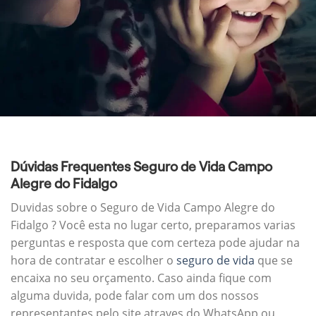
Dúvidas Frequentes Seguro de Vida Campo
Alegre do Fidalgo
Duvidas sobre o Seguro de Vida Campo Alegre do
Fidalgo ? Você esta no lugar certo, preparamos varias
perguntas e resposta que com certeza pode ajudar na
hora de contratar e escolher o
seguro de vida
que se
encaixa no seu orçamento. Caso ainda fique com
alguma duvida, pode falar com um dos nossos
representantes pelo site atraves do WhatsApp ou