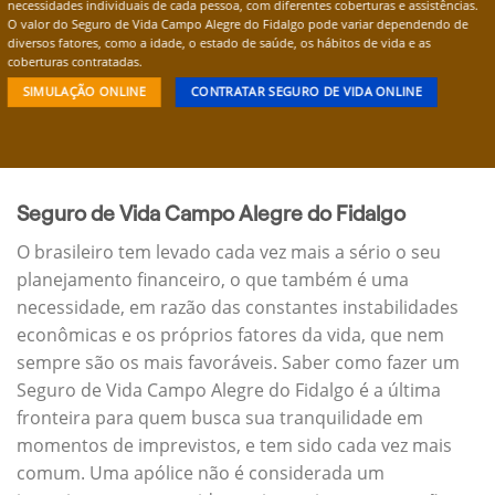
necessidades individuais de cada pessoa, com diferentes coberturas e assistências.
O valor do Seguro de Vida Campo Alegre do Fidalgo pode variar dependendo de
diversos fatores, como a idade, o estado de saúde, os hábitos de vida e as
coberturas contratadas.
SIMULAÇÃO ONLINE
CONTRATAR SEGURO DE VIDA ONLINE
Seguro de Vida Campo Alegre do Fidalgo
O brasileiro tem levado cada vez mais a sério o seu
planejamento financeiro, o que também é uma
necessidade, em razão das constantes instabilidades
econômicas e os próprios fatores da vida, que nem
sempre são os mais favoráveis. Saber como fazer um
Seguro de Vida Campo Alegre do Fidalgo é a última
fronteira para quem busca sua tranquilidade em
momentos de imprevistos, e tem sido cada vez mais
comum. Uma apólice não é considerada um