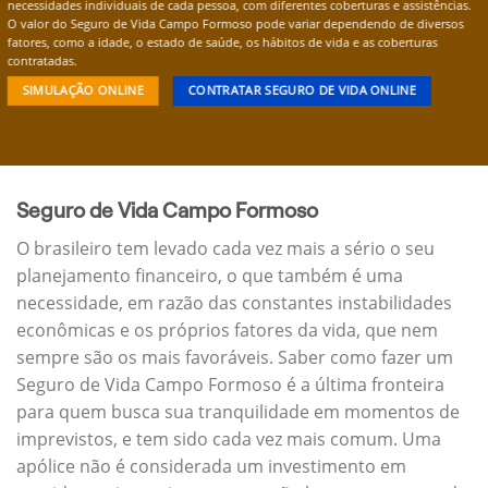
necessidades individuais de cada pessoa, com diferentes coberturas e assistências.
O valor do Seguro de Vida Campo Formoso pode variar dependendo de diversos
fatores, como a idade, o estado de saúde, os hábitos de vida e as coberturas
contratadas.
SIMULAÇÃO ONLINE
CONTRATAR SEGURO DE VIDA ONLINE
Seguro de Vida Campo Formoso
O brasileiro tem levado cada vez mais a sério o seu
planejamento financeiro, o que também é uma
necessidade, em razão das constantes instabilidades
econômicas e os próprios fatores da vida, que nem
sempre são os mais favoráveis. Saber como fazer um
Seguro de Vida Campo Formoso é a última fronteira
para quem busca sua tranquilidade em momentos de
imprevistos, e tem sido cada vez mais comum. Uma
apólice não é considerada um investimento em