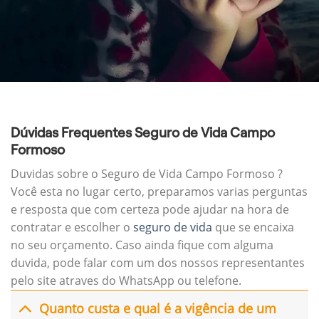
Dúvidas Frequentes Seguro de Vida Campo
Formoso
Duvidas sobre o Seguro de Vida Campo Formoso ?
Você esta no lugar certo, preparamos varias perguntas
e resposta que com certeza pode ajudar na hora de
contratar e escolher o
seguro de vida
que se encaixa
no seu orçamento. Caso ainda fique com alguma
duvida, pode falar com um dos nossos representantes
pelo site atraves do WhatsApp ou telefone.
Quanto custa e qual é a vigência de um