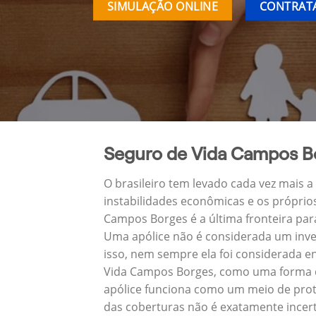
SIMULAÇÃO ONLINE
CONTRATA
Seguro de Vida Campos B
O brasileiro tem levado cada vez mais 
instabilidades econômicas e os próprio
Campos Borges é a última fronteira pa
Uma apólice não é considerada um inve
isso, nem sempre ela foi considerada e
Vida Campos Borges, como uma forma de
apólice funciona como um meio de prot
das coberturas não é exatamente incert