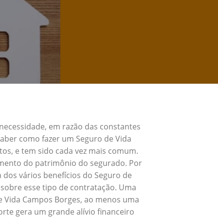
 necessidade, em razão das constantes
 Saber como fazer um Seguro de Vida
tos, e tem sido cada vez mais comum.
umento do patrimônio do segurado. Por
 dos vários benefícios do Seguro de
sobre esse tipo de contratação. Uma
 de Vida Campos Borges, ao menos uma
rte gera um grande alívio financeiro