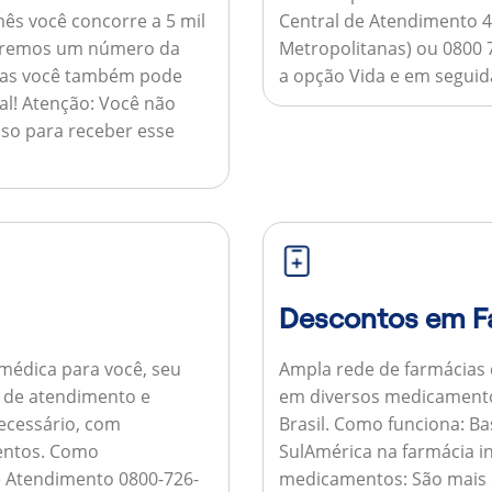
ês você concorre a 5 mil
Central de Atendimento 4
nviaremos um número da
Metropolitanas) ou 0800 
 mas você também pode
a opção Vida e em seguida
al!
Atenção:
Você não
so para receber esse
Descontos em F
médica para você, seu
Ampla rede de farmácias
al de atendimento e
em diversos medicamento
necessário, com
Brasil.
Como funciona:
Bas
entos.
Como
SulAmérica na farmácia 
de Atendimento 0800-726-
medicamentos:
São mais 