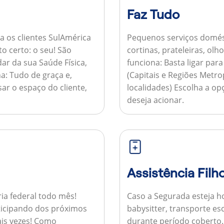
Faz Tudo
a os clientes SulAmérica
Pequenos serviços domés
to certo: o seu! São
cortinas, prateleiras, ol
ar da sua Saúde Física,
funciona:
Basta ligar par
a:
Tudo de graça e,
(Capitais e Regiões Metr
sar o espaço do cliente,
localidades) Escolha a op
deseja acionar.
Assistência Filh
ria federal todo mês!
Caso a Segurada esteja ho
ticipando dos próximos
babysitter, transporte es
is vezes!
Como
durante período coberto