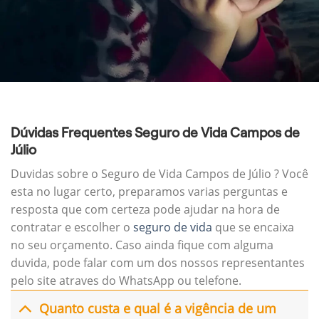
Dúvidas Frequentes Seguro de Vida Campos de
Júlio
Duvidas sobre o Seguro de Vida Campos de Júlio ? Você
esta no lugar certo, preparamos varias perguntas e
resposta que com certeza pode ajudar na hora de
contratar e escolher o
seguro de vida
que se encaixa
no seu orçamento. Caso ainda fique com alguma
duvida, pode falar com um dos nossos representantes
pelo site atraves do WhatsApp ou telefone.
Quanto custa e qual é a vigência de um