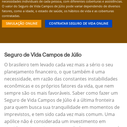
necessidades individuais de cada pessoa, com diferentes coberturas e assistências.
O valor do Seguro de Vida Campos de Júlio pode variar dependendo de diversos
fatores, como a idade, o estado de saúde, os hábitos de vida e as coberturas
contratadas.
SIMULAÇÃO ONLINE
CONTRATAR SEGURO DE VIDA ONLINE
Seguro de Vida Campos de Júlio
O brasileiro tem levado cada vez mais a sério o seu
planejamento financeiro, o que também é uma
necessidade, em razão das constantes instabilidades
econômicas e os próprios fatores da vida, que nem
sempre são os mais favoráveis. Saber como fazer um
Seguro de Vida Campos de Júlio é a última fronteira
para quem busca sua tranquilidade em momentos de
imprevistos, e tem sido cada vez mais comum. Uma
apólice não é considerada um investimento em