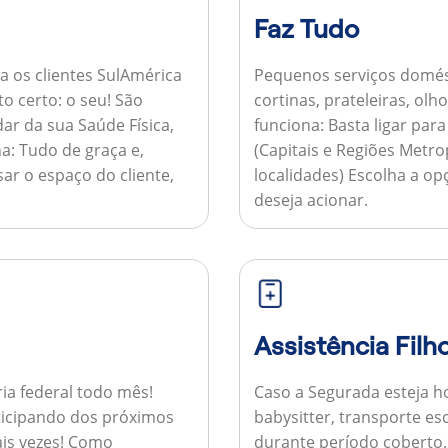
Faz Tudo
a os clientes SulAmérica
Pequenos serviços domés
to certo: o seu! São
cortinas, prateleiras, ol
ar da sua Saúde Física,
funciona:
Basta ligar par
a:
Tudo de graça e,
(Capitais e Regiões Metr
sar o espaço do cliente,
localidades) Escolha a op
deseja acionar.
Assistência Filh
ria federal todo mês!
Caso a Segurada esteja ho
ticipando dos próximos
babysitter, transporte es
is vezes!
Como
durante período coberto