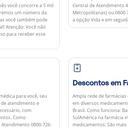
ês você concorre a 5 mil
Central de Atendimento 4
nviaremos um número da
Metropolitanas) ou 0800 
 mas você também pode
a opção Vida e em seguida
al!
Atenção:
Você não
so para receber esse
Descontos em F
médica para você, seu
Ampla rede de farmácias
al de atendimento e
em diversos medicamento
necessário, com
Brasil.
Como funciona:
Bas
entos.
Como
SulAmérica na farmácia 
de Atendimento 0800-726-
medicamentos:
São mais 