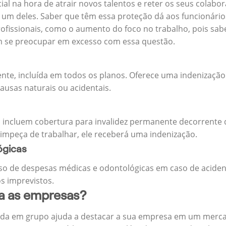
cial na hora de atrair novos talentos e reter os seus cola
m deles. Saber que têm essa proteção dá aos funcionários 
rofissionais, como o aumento do foco no trabalho, pois sab
m se preocupar em excesso com essa questão.
ente, incluída em todos os planos. Oferece uma indenização
ausas naturais ou acidentais.
 incluem cobertura para invalidez permanente decorrente d
 impeça de trabalhar, ele receberá uma indenização.
ógicas
o de despesas médicas e odontológicas em caso de aciden
s imprevistos.
ra as empresas?
ida em grupo ajuda a destacar a sua empresa em um merca