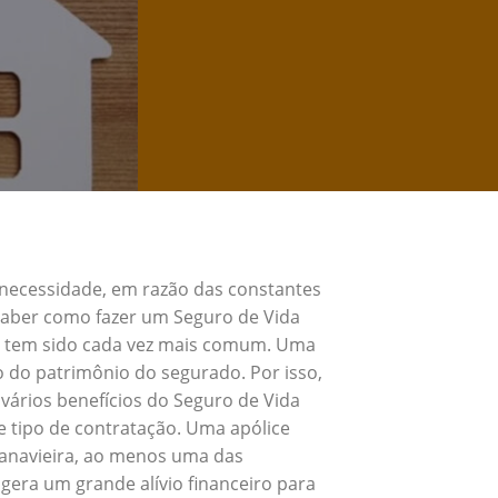
 necessidade, em razão das constantes
 Saber como fazer um Seguro de Vida
 e tem sido cada vez mais comum. Uma
o do patrimônio do segurado. Por isso,
vários benefícios do Seguro de Vida
 tipo de contratação. Uma apólice
Canavieira, ao menos uma das
gera um grande alívio financeiro para