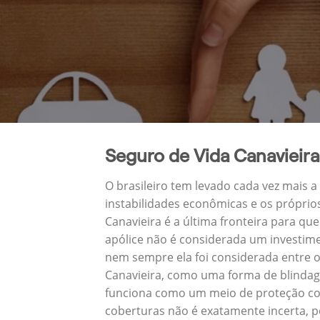
Seguro de Vida Canavieira
O brasileiro tem levado cada vez mais 
instabilidades econômicas e os próprio
Canavieira é a última fronteira para 
apólice não é considerada um investime
nem sempre ela foi considerada entre o
Canavieira, como uma forma de blindag
funciona como um meio de proteção con
coberturas não é exatamente incerta, p