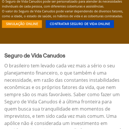
O Seguro de Vida Canudos pode ser personalizado para atender às necessidades
individuais de cada pessoa, com diferentes coberturas e assistências.
O valor do Seguro de Vida Canudos pode variar dependendo de diversos fatores,
como a idade, o estado de saúde, os hábitos de vida e as coberturas contratadas.
SIMULAÇÃO ONLINE
CONTRATAR SEGURO DE VIDA ONLINE
Seguro de Vida Canudos
O brasileiro tem levado cada vez mais a sério o seu
planejamento financeiro, o que também é uma
necessidade, em razão das constantes instabilidades
econômicas e os próprios fatores da vida, que nem
sempre são os mais favoráveis. Saber como fazer um
Seguro de Vida Canudos é a última fronteira para
quem busca sua tranquilidade em momentos de
imprevistos, e tem sido cada vez mais comum. Uma
apólice não é considerada um investimento em