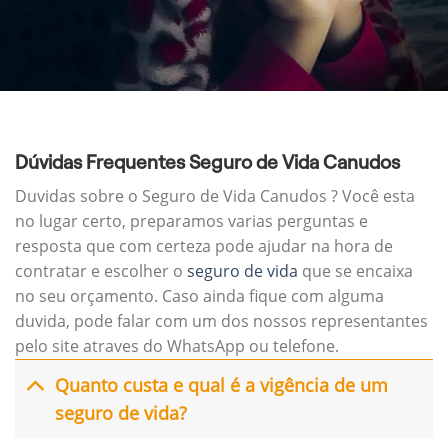
Dúvidas Frequentes Seguro de Vida Canudos
Duvidas sobre o Seguro de Vida Canudos ? Você esta
no lugar certo, preparamos varias perguntas e
resposta que com certeza pode ajudar na hora de
contratar e escolher o
seguro de vida
que se encaixa
no seu orçamento. Caso ainda fique com alguma
duvida, pode falar com um dos nossos representantes
pelo site atraves do WhatsApp ou telefone.
Quanto custa e qual é a vigência de um
seguro de vida?