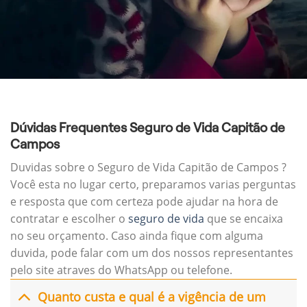
Dúvidas Frequentes Seguro de Vida Capitão de
Campos
Duvidas sobre o Seguro de Vida Capitão de Campos ?
Você esta no lugar certo, preparamos varias perguntas
e resposta que com certeza pode ajudar na hora de
contratar e escolher o
seguro de vida
que se encaixa
no seu orçamento. Caso ainda fique com alguma
duvida, pode falar com um dos nossos representantes
pelo site atraves do WhatsApp ou telefone.
Quanto custa e qual é a vigência de um