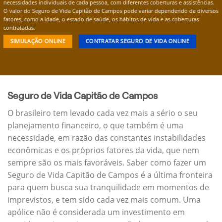
necessidades individuais de cada pessoa, com diferentes coberturas e assistências.
O valor do Seguro de Vida Capitão de Campos pode variar dependendo de diversos
fatores, como a idade, o estado de saúde, os hábitos de vida e as coberturas
contratadas.
SIMULAÇÃO ONLINE
CONTRATAR SEGURO DE VIDA ONLINE
Seguro de Vida Capitão de Campos
O brasileiro tem levado cada vez mais a sério o seu
planejamento financeiro, o que também é uma
necessidade, em razão das constantes instabilidades
econômicas e os próprios fatores da vida, que nem
sempre são os mais favoráveis. Saber como fazer um
Seguro de Vida Capitão de Campos é a última fronteira
para quem busca sua tranquilidade em momentos de
imprevistos, e tem sido cada vez mais comum. Uma
apólice não é considerada um investimento em