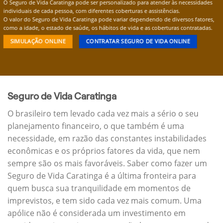
O Seguro de Vida Caratinga pode ser personalizado para atender às necessidades
individuais de cada pessoa, com diferentes coberturas e assistências.
O valor do Seguro de Vida Caratinga pode variar dependendo de diversos fatores,
como a idade, o estado de saúde, os hábitos de vida e as coberturas contratadas.
SIMULAÇÃO ONLINE
CONTRATAR SEGURO DE VIDA ONLINE
Seguro de Vida Caratinga
O brasileiro tem levado cada vez mais a sério o seu
planejamento financeiro, o que também é uma
necessidade, em razão das constantes instabilidades
econômicas e os próprios fatores da vida, que nem
sempre são os mais favoráveis. Saber como fazer um
Seguro de Vida Caratinga é a última fronteira para
quem busca sua tranquilidade em momentos de
imprevistos, e tem sido cada vez mais comum. Uma
apólice não é considerada um investimento em