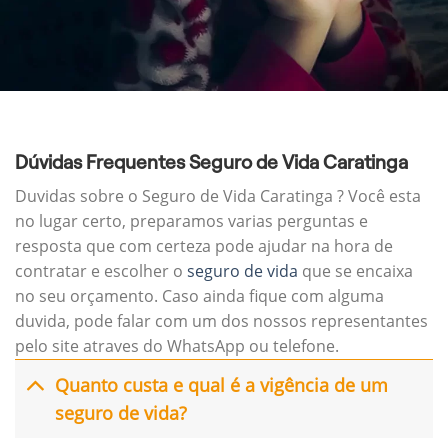
Dúvidas Frequentes Seguro de Vida Caratinga
Duvidas sobre o Seguro de Vida Caratinga ? Você esta
no lugar certo, preparamos varias perguntas e
resposta que com certeza pode ajudar na hora de
contratar e escolher o
seguro de vida
que se encaixa
no seu orçamento. Caso ainda fique com alguma
duvida, pode falar com um dos nossos representantes
pelo site atraves do WhatsApp ou telefone.
Quanto custa e qual é a vigência de um
seguro de vida?