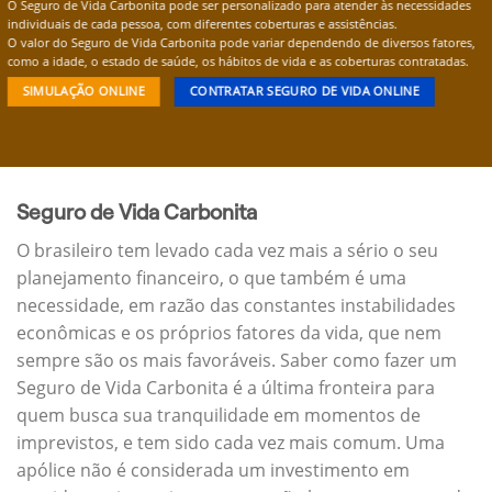
O Seguro de Vida Carbonita pode ser personalizado para atender às necessidades
individuais de cada pessoa, com diferentes coberturas e assistências.
O valor do Seguro de Vida Carbonita pode variar dependendo de diversos fatores,
como a idade, o estado de saúde, os hábitos de vida e as coberturas contratadas.
SIMULAÇÃO ONLINE
CONTRATAR SEGURO DE VIDA ONLINE
Seguro de Vida Carbonita
O brasileiro tem levado cada vez mais a sério o seu
planejamento financeiro, o que também é uma
necessidade, em razão das constantes instabilidades
econômicas e os próprios fatores da vida, que nem
sempre são os mais favoráveis. Saber como fazer um
Seguro de Vida Carbonita é a última fronteira para
quem busca sua tranquilidade em momentos de
imprevistos, e tem sido cada vez mais comum. Uma
apólice não é considerada um investimento em