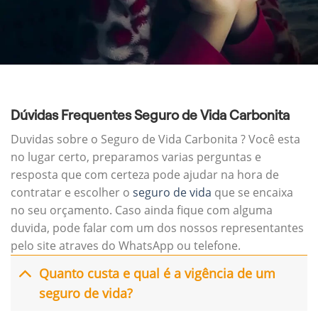
Dúvidas Frequentes Seguro de Vida Carbonita
Duvidas sobre o Seguro de Vida Carbonita ? Você esta
no lugar certo, preparamos varias perguntas e
resposta que com certeza pode ajudar na hora de
contratar e escolher o
seguro de vida
que se encaixa
no seu orçamento. Caso ainda fique com alguma
duvida, pode falar com um dos nossos representantes
pelo site atraves do WhatsApp ou telefone.
Quanto custa e qual é a vigência de um
seguro de vida?