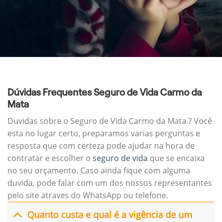
Dúvidas Frequentes Seguro de Vida Carmo da
Mata
Duvidas sobre o Seguro de Vida Carmo da Mata ? Você
esta no lugar certo, preparamos varias perguntas e
resposta que com certeza pode ajudar na hora de
contratar e escolher o
seguro de vida
que se encaixa
no seu orçamento. Caso ainda fique com alguma
duvida, pode falar com um dos nossos representantes
pelo site atraves do WhatsApp ou telefone.
Quanto custa e qual é a vigência de um