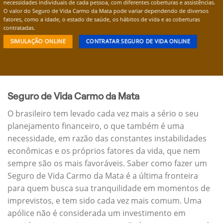
necessidades individuais de cada pessoa, com diferentes coberturas e assistências.
O valor do Seguro de Vida Carmo da Mata pode variar dependendo de diversos
fatores, como a idade, o estado de saúde, os hábitos de vida e as coberturas
contratadas.
SIMULAÇÃO ONLINE
CONTRATAR SEGURO DE VIDA ONLINE
Seguro de Vida Carmo da Mata
O brasileiro tem levado cada vez mais a sério o seu
planejamento financeiro, o que também é uma
necessidade, em razão das constantes instabilidades
econômicas e os próprios fatores da vida, que nem
sempre são os mais favoráveis. Saber como fazer um
Seguro de Vida Carmo da Mata é a última fronteira
para quem busca sua tranquilidade em momentos de
imprevistos, e tem sido cada vez mais comum. Uma
apólice não é considerada um investimento em