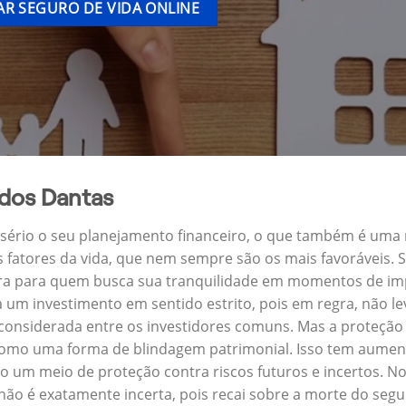
R SEGURO DE VIDA ONLINE
dos Dantas
a sério o seu planejamento financeiro, o que também é uma
s fatores da vida, que nem sempre são os mais favoráveis.
ira para quem busca sua tranquilidade em momentos de imp
um investimento em sentido estrito, pois em regra, não l
 considerada entre os investidores comuns. Mas a proteção 
omo uma forma de blindagem patrimonial. Isso tem aument
o um meio de proteção contra riscos futuros e incertos. N
ão é exatamente incerta, pois recai sobre a morte do seg