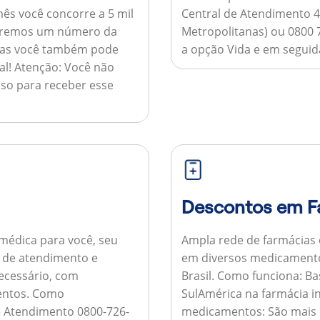
ês você concorre a 5 mil
Central de Atendimento 4
nviaremos um número da
Metropolitanas) ou 0800 
 mas você também pode
a opção Vida e em seguida
al!
Atenção:
Você não
so para receber esse
Descontos em F
médica para você, seu
Ampla rede de farmácias
al de atendimento e
em diversos medicamento
necessário, com
Brasil.
Como funciona:
Bas
entos.
Como
SulAmérica na farmácia 
de Atendimento 0800-726-
medicamentos:
São mais 