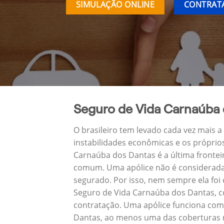
SIMULAÇÃO ONLINE
CONTRATA
Seguro de Vida Carnaúba 
O brasileiro tem levado cada vez mais 
instabilidades econômicas e os próprio
Carnaúba dos Dantas é a última fronte
comum. Uma apólice não é considerada 
segurado. Por isso, nem sempre ela foi
Seguro de Vida Carnaúba dos Dantas, c
contratação. Uma apólice funciona com
Dantas, ao menos uma das coberturas n