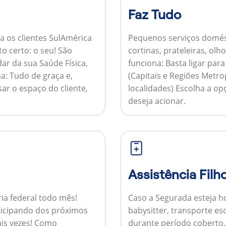
Faz Tudo
a os clientes SulAmérica
Pequenos serviços domés
to certo: o seu! São
cortinas, prateleiras, ol
ar da sua Saúde Física,
funciona:
Basta ligar par
a:
Tudo de graça e,
(Capitais e Regiões Metr
sar o espaço do cliente,
localidades) Escolha a op
deseja acionar.
Assistência Filh
ria federal todo mês!
Caso a Segurada esteja ho
ticipando dos próximos
babysitter, transporte es
is vezes!
Como
durante período coberto