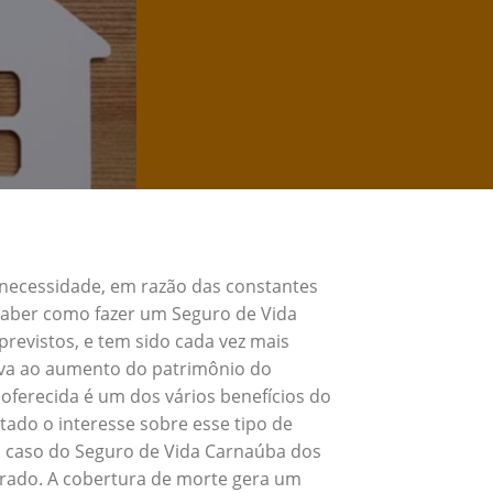
 necessidade, em razão das constantes
 Saber como fazer um Seguro de Vida
revistos, e tem sido cada vez mais
eva ao aumento do patrimônio do
oferecida é um dos vários benefícios do
ado o interesse sobre esse tipo de
o caso do Seguro de Vida Carnaúba dos
urado. A cobertura de morte gera um