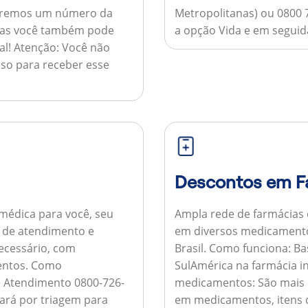
nviaremos um número da
Metropolitanas) ou 0800 
 mas você também pode
a opção Vida e em seguida
al!
Atenção:
Você não
so para receber esse
Descontos em F
médica para você, seu
Ampla rede de farmácias
al de atendimento e
em diversos medicamento
necessário, com
Brasil.
Como funciona:
Bas
entos.
Como
SulAmérica na farmácia 
de Atendimento 0800-726-
medicamentos:
São mais 
ará por triagem para
em medicamentos, itens d