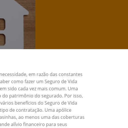
 necessidade, em razão das constantes
 Saber como fazer um Seguro de Vida
 tem sido cada vez mais comum. Uma
o do patrimônio do segurado. Por isso,
vários benefícios do Seguro de Vida
tipo de contratação. Uma apólice
 Casinhas, ao menos uma das coberturas
nde alívio financeiro para seus