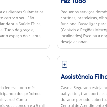
Faz Tudo
a os clientes SulAmérica
Pequenos serviços domés
to certo: o seu! São
cortinas, prateleiras, ol
ar da sua Saúde Física,
funciona:
Basta ligar par
a:
Tudo de graça e,
(Capitais e Regiões Metr
sar o espaço do cliente,
localidades) Escolha a op
deseja acionar.
Assistência Filh
ria federal todo mês!
Caso a Segurada esteja ho
ticipando dos próximos
babysitter, transporte es
is vezes!
Como
durante período coberto
ês você concorre a 5 mil
Central de Atendimento 4