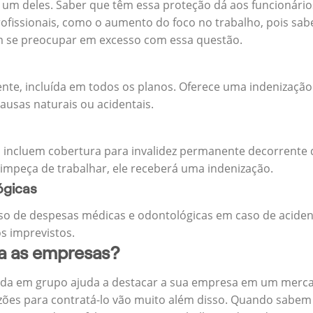
m deles. Saber que têm essa proteção dá aos funcionários 
rofissionais, como o aumento do foco no trabalho, pois sab
m se preocupar em excesso com essa questão.
ente, incluída em todos os planos. Oferece uma indenização
ausas naturais ou acidentais.
 incluem cobertura para invalidez permanente decorrente d
 impeça de trabalhar, ele receberá uma indenização.
ógicas
o de despesas médicas e odontológicas em caso de aciden
s imprevistos.
ra as empresas?
ida em grupo ajuda a destacar a sua empresa em um merca
zões para contratá-lo vão muito além disso. Quando sabem