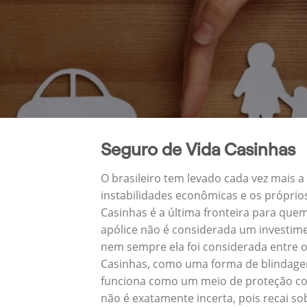
Seguro de Vida Casinhas
O brasileiro tem levado cada vez mais 
instabilidades econômicas e os próprio
Casinhas é a última fronteira para qu
apólice não é considerada um investime
nem sempre ela foi considerada entre o
Casinhas, como uma forma de blindagem
funciona como um meio de proteção con
não é exatamente incerta, pois recai s