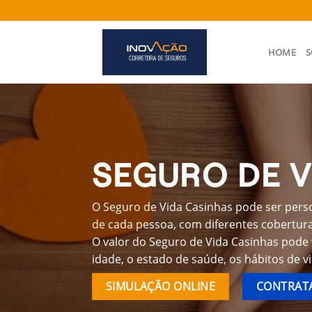
Skip
to
content
HOME
S
SEGURO DE V
O Seguro de Vida Casinhas pode ser perso
de cada pessoa, com diferentes coberturas
O valor do Seguro de Vida Casinhas pode
idade, o estado de saúde, os hábitos de v
SIMULAÇÃO ONLINE
CONTRATA