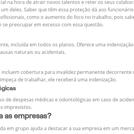
cial na hora de atrair novos talentos e reter os seus cola
m deles. Saber que têm essa proteção dá aos funcionários 
rofissionais, como o aumento do foco no trabalho, pois sab
m se preocupar em excesso com essa questão.
ente, incluída em todos os planos. Oferece uma indenização
ausas naturais ou acidentais.
 incluem cobertura para invalidez permanente decorrente d
 impeça de trabalhar, ele receberá uma indenização.
ógicas
o de despesas médicas e odontológicas em caso de aciden
s imprevistos.
ra as empresas?
ida em grupo ajuda a destacar a sua empresa em um merca