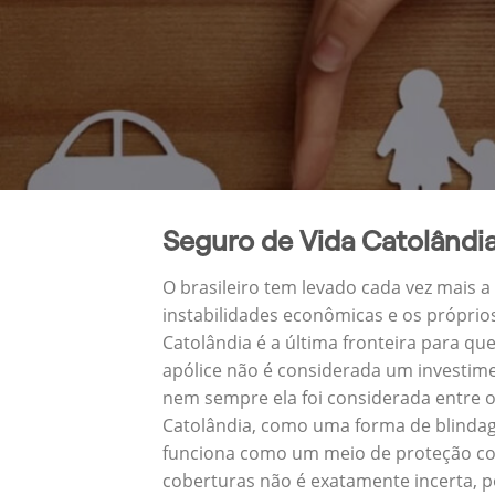
Seguro de Vida Catolândi
O brasileiro tem levado cada vez mais 
instabilidades econômicas e os próprio
Catolândia é a última fronteira para 
apólice não é considerada um investime
nem sempre ela foi considerada entre o
Catolândia, como uma forma de blindag
funciona como um meio de proteção con
coberturas não é exatamente incerta, p