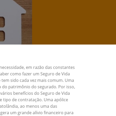
 necessidade, em razão das constantes
 Saber como fazer um Seguro de Vida
 e tem sido cada vez mais comum. Uma
o do patrimônio do segurado. Por isso,
vários benefícios do Seguro de Vida
e tipo de contratação. Uma apólice
Catolândia, ao menos uma das
gera um grande alívio financeiro para