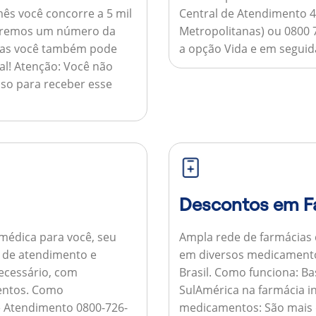
ês você concorre a 5 mil
Central de Atendimento 4
nviaremos um número da
Metropolitanas) ou 0800 
 mas você também pode
a opção Vida e em seguida
al!
Atenção:
Você não
so para receber esse
Descontos em F
médica para você, seu
Ampla rede de farmácias
al de atendimento e
em diversos medicamento
necessário, com
Brasil.
Como funciona:
Bas
entos.
Como
SulAmérica na farmácia 
de Atendimento 0800-726-
medicamentos:
São mais 