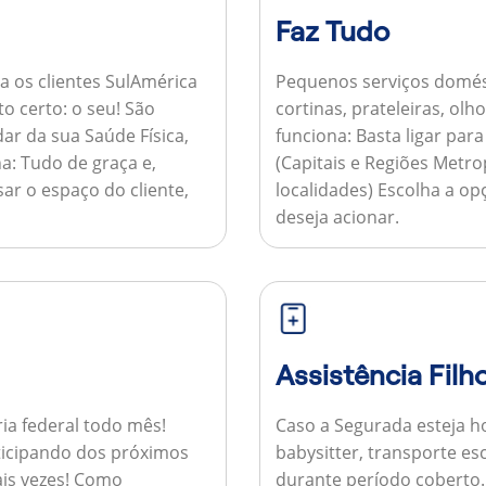
Faz Tudo
a os clientes SulAmérica
Pequenos serviços domés
to certo: o seu! São
cortinas, prateleiras, ol
ar da sua Saúde Física,
funciona:
Basta ligar par
a:
Tudo de graça e,
(Capitais e Regiões Metr
sar o espaço do cliente,
localidades) Escolha a op
deseja acionar.
Assistência Filh
ria federal todo mês!
Caso a Segurada esteja ho
ticipando dos próximos
babysitter, transporte es
is vezes!
Como
durante período coberto