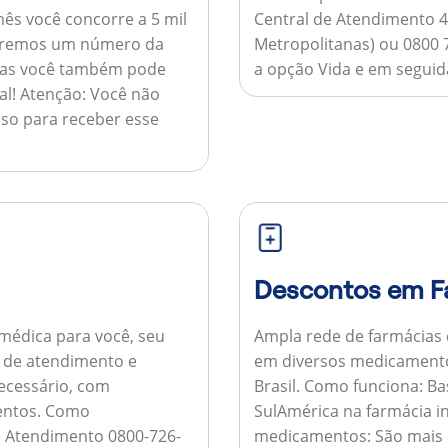
ês você concorre a 5 mil
Central de Atendimento 4
nviaremos um número da
Metropolitanas) ou 0800 
 mas você também pode
a opção Vida e em seguida
al!
Atenção:
Você não
so para receber esse
Descontos em F
médica para você, seu
Ampla rede de farmácias
al de atendimento e
em diversos medicamento
necessário, com
Brasil.
Como funciona:
Bas
entos.
Como
SulAmérica na farmácia 
de Atendimento 0800-726-
medicamentos:
São mais 