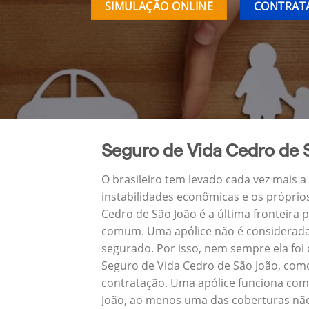
SIMULAÇÃO ONLINE
CONTRATA
Seguro de Vida Cedro de 
O brasileiro tem levado cada vez mais 
instabilidades econômicas e os próprio
Cedro de São João é a última fronteira
comum. Uma apólice não é considerada 
segurado. Por isso, nem sempre ela foi
Seguro de Vida Cedro de São João, com
contratação. Uma apólice funciona como
João, ao menos uma das coberturas não