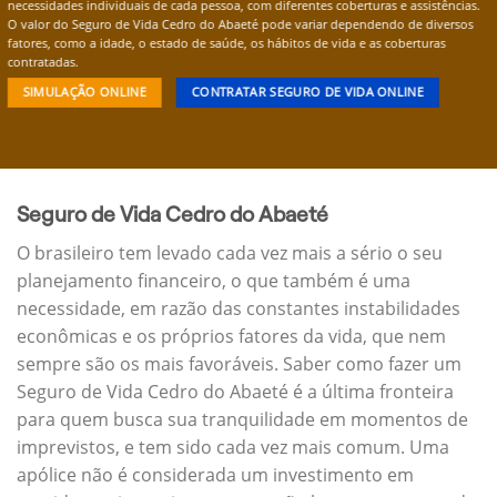
necessidades individuais de cada pessoa, com diferentes coberturas e assistências.
O valor do Seguro de Vida Cedro do Abaeté pode variar dependendo de diversos
fatores, como a idade, o estado de saúde, os hábitos de vida e as coberturas
contratadas.
SIMULAÇÃO ONLINE
CONTRATAR SEGURO DE VIDA ONLINE
Seguro de Vida Cedro do Abaeté
O brasileiro tem levado cada vez mais a sério o seu
planejamento financeiro, o que também é uma
necessidade, em razão das constantes instabilidades
econômicas e os próprios fatores da vida, que nem
sempre são os mais favoráveis. Saber como fazer um
Seguro de Vida Cedro do Abaeté é a última fronteira
para quem busca sua tranquilidade em momentos de
imprevistos, e tem sido cada vez mais comum. Uma
apólice não é considerada um investimento em