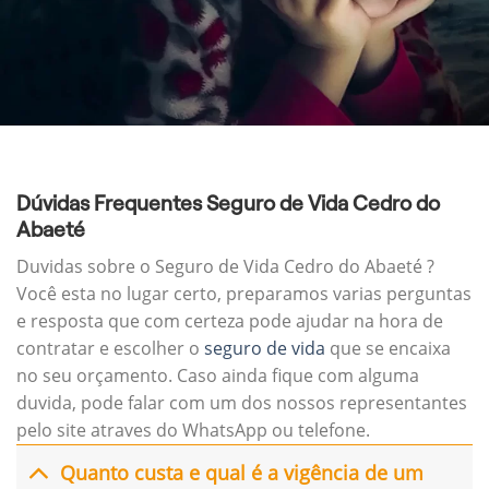
Dúvidas Frequentes Seguro de Vida Cedro do
Abaeté
Duvidas sobre o Seguro de Vida Cedro do Abaeté ?
Você esta no lugar certo, preparamos varias perguntas
e resposta que com certeza pode ajudar na hora de
contratar e escolher o
seguro de vida
que se encaixa
no seu orçamento. Caso ainda fique com alguma
duvida, pode falar com um dos nossos representantes
pelo site atraves do WhatsApp ou telefone.
Quanto custa e qual é a vigência de um