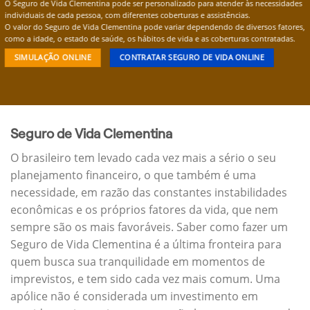
O Seguro de Vida Clementina pode ser personalizado para atender às necessidades
individuais de cada pessoa, com diferentes coberturas e assistências.
O valor do Seguro de Vida Clementina pode variar dependendo de diversos fatores,
como a idade, o estado de saúde, os hábitos de vida e as coberturas contratadas.
SIMULAÇÃO ONLINE
CONTRATAR SEGURO DE VIDA ONLINE
Seguro de Vida Clementina
O brasileiro tem levado cada vez mais a sério o seu
planejamento financeiro, o que também é uma
necessidade, em razão das constantes instabilidades
econômicas e os próprios fatores da vida, que nem
sempre são os mais favoráveis. Saber como fazer um
Seguro de Vida Clementina é a última fronteira para
quem busca sua tranquilidade em momentos de
imprevistos, e tem sido cada vez mais comum. Uma
apólice não é considerada um investimento em