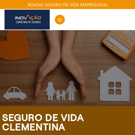
Skip
VENDAS SEGURO DE VIDA EMPRESARIAL
to
content
SEGURO DE VIDA
CLEMENTINA