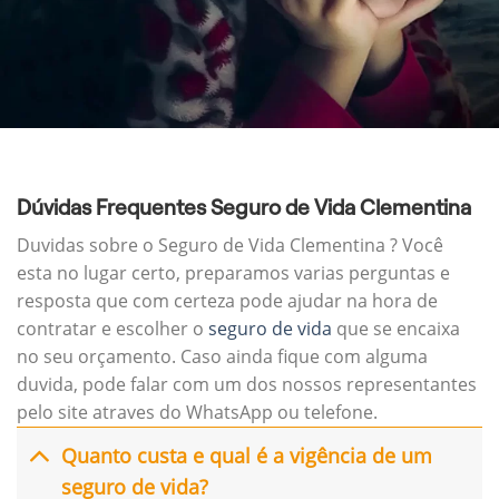
Dúvidas Frequentes Seguro de Vida Clementina
Duvidas sobre o Seguro de Vida Clementina ? Você
esta no lugar certo, preparamos varias perguntas e
resposta que com certeza pode ajudar na hora de
contratar e escolher o
seguro de vida
que se encaixa
no seu orçamento. Caso ainda fique com alguma
duvida, pode falar com um dos nossos representantes
pelo site atraves do WhatsApp ou telefone.
Quanto custa e qual é a vigência de um
seguro de vida?