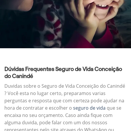
Dúvidas Frequentes Seguro de Vida Conceição
do Canindé
Duvidas sobre o Seguro de Vida Conceição do Canindé
? Você esta no lugar certo, preparamos varias
perguntas e resposta que com certeza pode ajudar na
hora de contratar e escolher o
seguro de vida
que se
encaixa no seu orçamento. Caso ainda fique com
alguma duvida, pode falar com um dos nossos
representantes pelo site atraves do WhatsApp ou