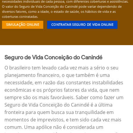
necessidades individuais de cada pessoa, com diferentes coberturas e assistências.
O valor do Seguro de Vida Conceição do Canindé pode variar dependendo de
diversos fatores, como a idade, o estado de saúde, os hábitos de vida e as
coberturas contratadas.
SIMULAÇÃO ONLINE
CONTRATAR SEGURO DE VIDA ONLINE
Seguro de Vida Conceição do Canindé
O brasileiro tem levado cada vez mais a sério o seu
planejamento financeiro, o que também é uma
necessidade, em razão das constantes instabilidades
econômicas e os próprios fatores da vida, que nem
sempre são os mais favoráveis. Saber como fazer um
Seguro de Vida Conceição do Canindé é a última
fronteira para quem busca sua tranquilidade em
momentos de imprevistos, e tem sido cada vez mais
comum. Uma apólice não é considerada um