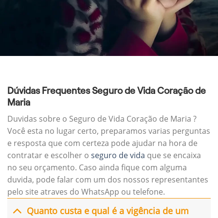
Dúvidas Frequentes Seguro de Vida Coração de
Maria
Duvidas sobre o Seguro de Vida Coração de Maria ?
Você esta no lugar certo, preparamos varias perguntas
e resposta que com certeza pode ajudar na hora de
contratar e escolher o
seguro de vida
que se encaixa
no seu orçamento. Caso ainda fique com alguma
duvida, pode falar com um dos nossos representantes
pelo site atraves do WhatsApp ou telefone.
Quanto custa e qual é a vigência de um