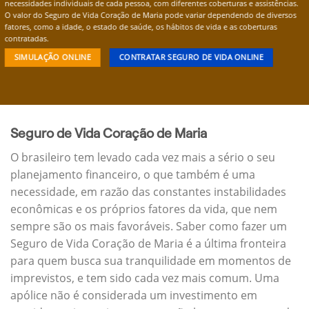
necessidades individuais de cada pessoa, com diferentes coberturas e assistências.
O valor do Seguro de Vida Coração de Maria pode variar dependendo de diversos
fatores, como a idade, o estado de saúde, os hábitos de vida e as coberturas
contratadas.
SIMULAÇÃO ONLINE
CONTRATAR SEGURO DE VIDA ONLINE
Seguro de Vida Coração de Maria
O brasileiro tem levado cada vez mais a sério o seu
planejamento financeiro, o que também é uma
necessidade, em razão das constantes instabilidades
econômicas e os próprios fatores da vida, que nem
sempre são os mais favoráveis. Saber como fazer um
Seguro de Vida Coração de Maria é a última fronteira
para quem busca sua tranquilidade em momentos de
imprevistos, e tem sido cada vez mais comum. Uma
apólice não é considerada um investimento em