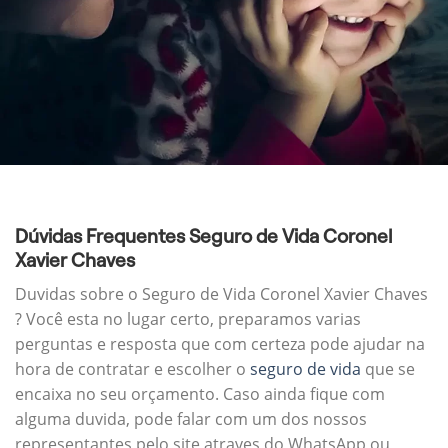
Dúvidas Frequentes Seguro de Vida Coronel
Xavier Chaves
Duvidas sobre o Seguro de Vida Coronel Xavier Chaves
? Você esta no lugar certo, preparamos varias
perguntas e resposta que com certeza pode ajudar na
hora de contratar e escolher o
seguro de vida
que se
encaixa no seu orçamento. Caso ainda fique com
alguma duvida, pode falar com um dos nossos
representantes pelo site atraves do WhatsApp ou