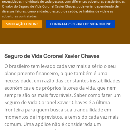
necessidades individuais de cada pessoa, com diferentes coberturas e assistências.
O valor do Seguro de Vida Coronel Xavier Chaves pode variar dependendo de
diversos fatores, como a idade, o estado de saúde, os hábitos de vida e as
coberturas contratadas.
SIMULAÇÃO ONLINE
CONTRATAR SEGURO DE VIDA ONLINE
Seguro de Vida Coronel Xavier Chaves
O brasileiro tem levado cada vez mais a sério o seu
planejamento financeiro, o que também é uma
necessidade, em razão das constantes instabilidades
econômicas e os próprios fatores da vida, que nem
sempre são os mais favoráveis. Saber como fazer um
Seguro de Vida Coronel Xavier Chaves é a última
fronteira para quem busca sua tranquilidade em
momentos de imprevistos, e tem sido cada vez mais
comum. Uma apólice não é considerada um